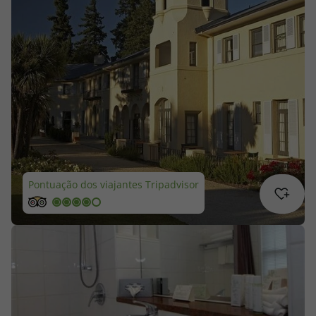
Cruzeiros
Promoções
Especialistas
Cheque Viagem
Rede de Lojas
Pontuação dos viajantes Tripadvisor
Blog TopViagens
Área de Cliente