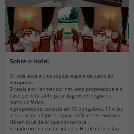
Agências
V
m
Contactos
fo
(
Apoio ao cliente em Portugal
218 925 471
Custo de uma chamada para a rede fixa nacional.
Sobre o Hotel
Apoio ao cliente no Estrangeiro
218 925 471
O Hotel está a uma rápida viagem de carro do
aeroporto.
Custo de uma chamada para a rede fixa nacional.
Situada em Hanmer springs, esta propriedade é a
A sua agência de viagens Top Atlântico tem a preocupação de estar
base perfeita tanto para viagens de negócios
sempre mais perto de si, para maior comodidade e total facilidade
como de férias.
na marcação das suas viagens, tem ainda ao seu dispor o nosso call
A propriedade consiste em 16 bungalows, 11 villas
center a funcionar todos os dias úteis das 10:00 às 20:00 e Sábado
e 5 quartos adaptados para deficientes motores.
das 10:00 às 14:00.
Há um total de 64 quartos no local.
Situado no centro da cidade, o Hotel oferece fácil