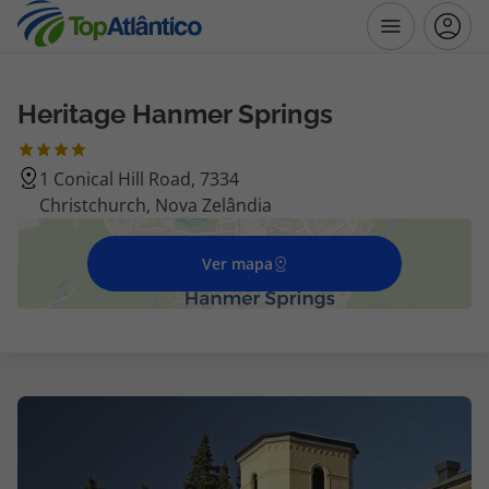
Heritage Hanmer Springs
Destinos
1 Conical Hill Road, 7334
Voos
Christchurch, Nova Zelândia
Hotéis
Ver mapa
Voos + Hotel
Pacotes de Férias
Disneyland ® Paris
Escapadinhas