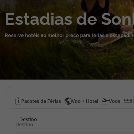
Cruzeiros
Estadias de So
Promoções
Reserve hotéis ao melhor preço para férias e escapadin
Especialistas
Cheque Viagem
Rede de Lojas
Blog TopViagens
Hotéis
Pacotes de Férias
Voo + Hotel
Voos
H
Baratos
Área de Cliente
Destino
|