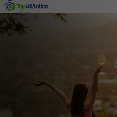
Hotéis Baratos
Destinos
Voos
Hotéis
Voos + Hotel
Pacotes de Férias
Disneyland ® Paris
Escapadinhas