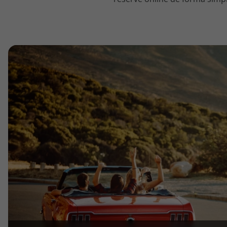
topatlantico@topatlantico.com