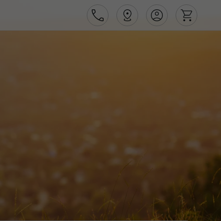
Área de Cliente
Agências
Contactos
Apoio ao cliente em Portugal
218 925 471
Apoio ao cliente no Estrangeiro