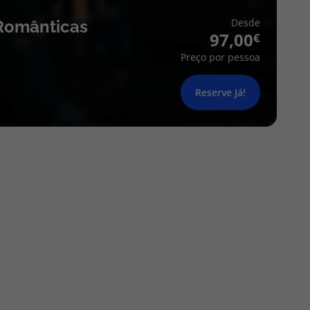
Desde
Românticas
97,00
Preço por pessoa
Reserve Já!