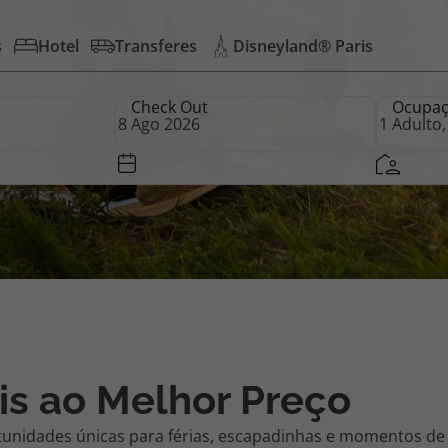
s
Hotel
Transferes
Disneyland® Paris
iagem
Check Out
Ocupa
iagens
is ao Melhor Preço
tunidades únicas para férias, escapadinhas e momentos de