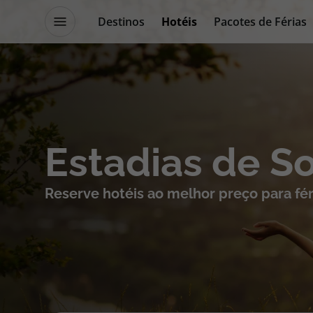
Destinos
Hotéis
Pacotes de Férias
Promoções
Blog TopViagens
Destinos
Escapadi
Estadias de S
Voos
Cruzeiros
Reserve hotéis ao melhor preço para fér
Hotéis
Promoçõe
Voos + Hotel
Especialis