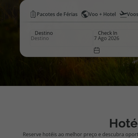
Hotéis
Pacotes de Férias
Voo + Hotel
Voo
Pacotes de Férias
Cheque V
Baratos
Destino
Check In
|
Disneyland ® Paris
Blog TopV
Top
Atlântico
Hoté
Reserve hotéis ao melhor preço e descubra opor