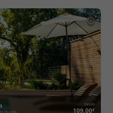
Desde
a
109,00
 do mundo.