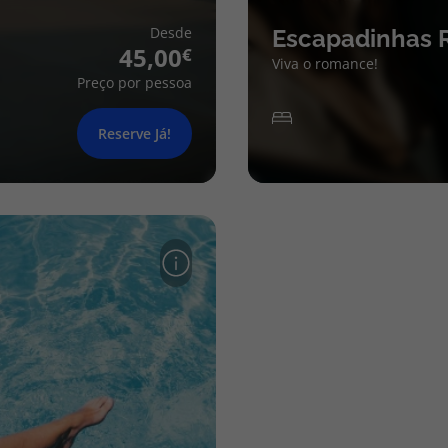
Desde
Escapadinhas 
45,00
Viva o romance!
Preço por pessoa
Reserve Já!