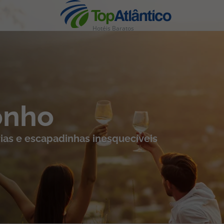
Hotéis Baratos
nhas
onho
ias e escapadinhas inesquecíveis
s
tas