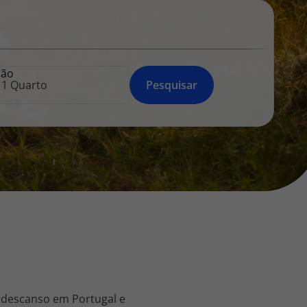
218 925 471
A sua agência de viagens Top Atlântico tem a preocupação de
estar sempre mais perto de si, para maior comodidade e total
facilidade na marcação das suas viagens, tem ainda ao seu
ção
dispor o nosso call center a funcionar todos os dias úteis das
Pesquisar
10:00 às 20:00 e Sábado das 10:00 às 14:00.
 descanso em Portugal e