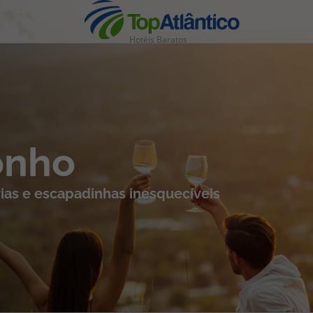
Hotéis Baratos
nhas
onho
ias e escapadinhas inesquecíveis
s
tas