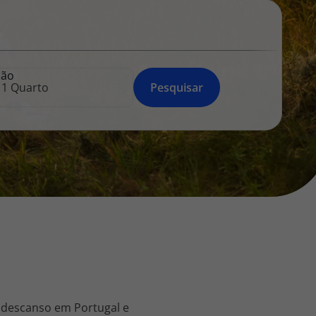
218 925 471
A sua agência de viagens Top Atlântico tem a preocupação de
estar sempre mais perto de si, para maior comodidade e total
facilidade na marcação das suas viagens, tem ainda ao seu
ção
dispor o nosso call center a funcionar todos os dias úteis das
Pesquisar
10:00 às 20:00 e Sábado das 10:00 às 14:00.
 descanso em Portugal e