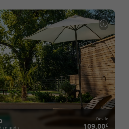
Desde
a
109,00
 do mundo.