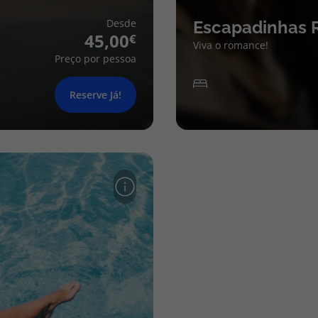
Desde
Escapadinhas 
45,00
Viva o romance!
Preço por pessoa
Reserve Já!