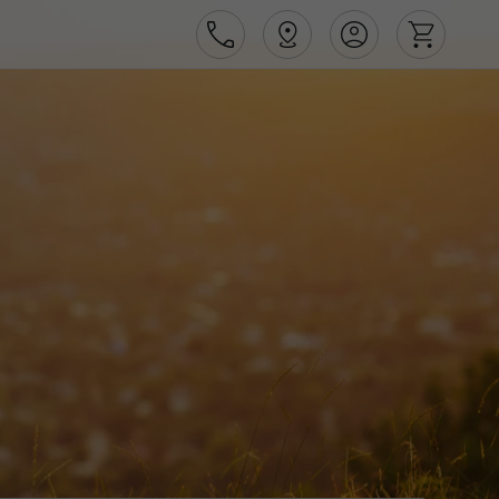
Área de Cliente
Agências
Contactos
Apoio ao cliente em Portugal
218 925 471
Apoio ao cliente no Estrangeiro