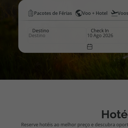
Hotéis
Pacotes de Férias
Voo + Hotel
Voo
Pacotes de Férias
Cheque V
Baratos
Destino
Check In
|
Disneyland ® Paris
Blog TopV
Top
Atlântico
Hoté
Reserve hotéis ao melhor preço e descubra opor