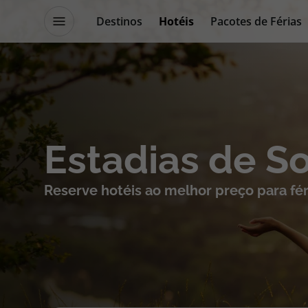
Destinos
Hotéis
Pacotes de Férias
Promoções
Blog TopViagens
Destinos
Escapadi
Estadias de S
Voos
Cruzeiros
Reserve hotéis ao melhor preço para fér
Hotéis
Promoçõe
Voos + Hotel
Especialis