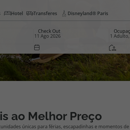
s
Hotel
Transferes
Disneyland® Paris
iagem
Check Out
Ocupa
iagens
is ao Melhor Preço
tunidades únicas para férias, escapadinhas e momentos de