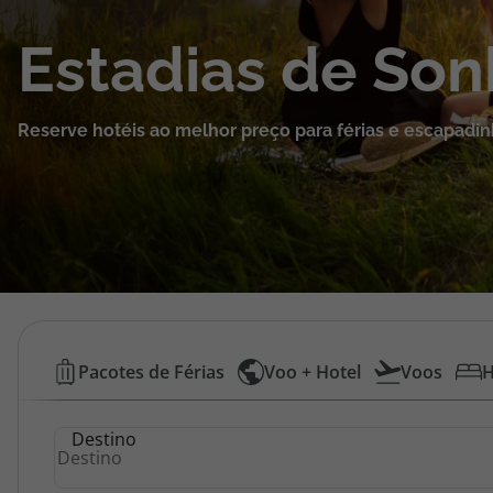
Cruzeiros
Estadias de So
Promoções
Reserve hotéis ao melhor preço para férias e escapadin
Especialistas
Cheque Viagem
Rede de Lojas
Blog TopViagens
Hotéis
Pacotes de Férias
Voo + Hotel
Voos
H
Baratos
Área de Cliente
Destino
|