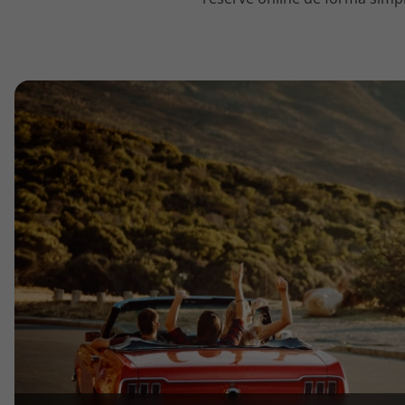
topatlantico@topatlantico.com