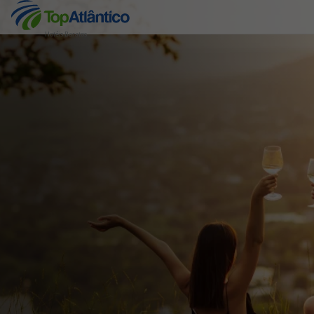
Hotéis Baratos
Destinos
Voos
Hotéis
Voos + Hotel
Pacotes de Férias
Disneyland ® Paris
Escapadinhas