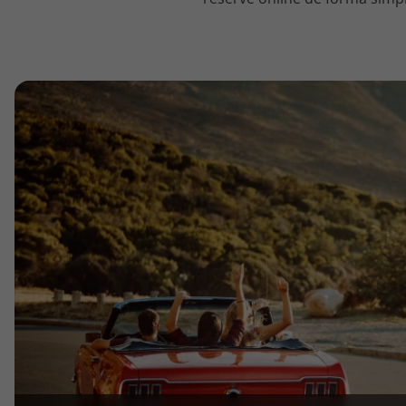
topatlantico@topatlantico.com