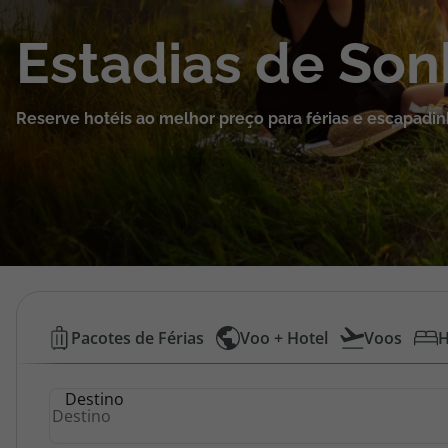
Cruzeiros
Estadias de So
Promoções
Reserve hotéis ao melhor preço para férias e escapadin
Especialistas
Cheque Viagem
Rede de Lojas
Blog TopViagens
Hotéis
Pacotes de Férias
Voo + Hotel
Voos
H
Baratos
Área de Cliente
Destino
|