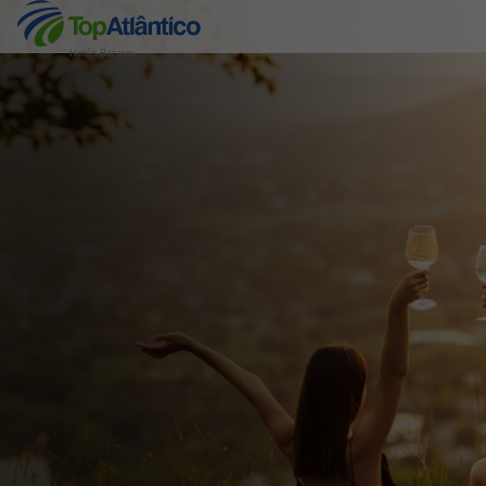
Hotéis Baratos
Destinos
Voos
Hotéis
Voos + Hotel
Pacotes de Férias
Disneyland ® Paris
Escapadinhas