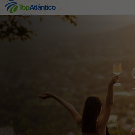
Hotéis Baratos
Destinos
Voos
Hotéis
Voos + Hotel
Pacotes de Férias
Disneyland ® Paris
Escapadinhas