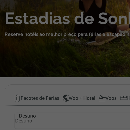
Cruzeiros
Estadias de So
Promoções
Reserve hotéis ao melhor preço para férias e escapadin
Especialistas
Cheque Viagem
Rede de Lojas
Blog TopViagens
Hotéis
Pacotes de Férias
Voo + Hotel
Voos
H
Baratos
Área de Cliente
Destino
|