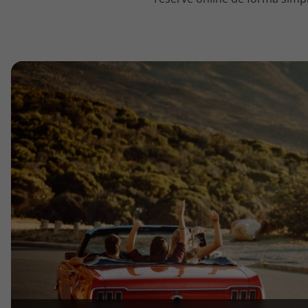
topatlantico@topatlantico.com