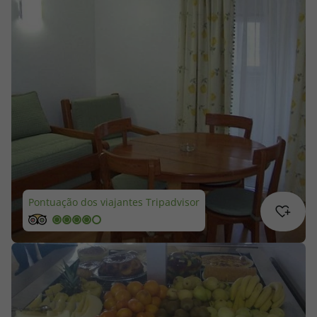
Cruzeiros
Promoções
Especialistas
Cheque Viagem
Rede de Lojas
Pontuação dos viajantes Tripadvisor
Blog TopViagens
Área de Cliente