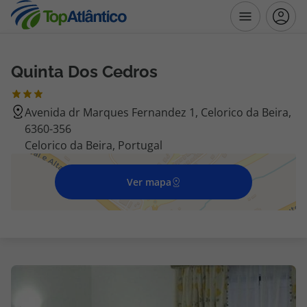
Quinta Dos Cedros
Destinos
Avenida dr Marques Fernandez 1, Celorico da Beira,
Voos
6360-356
Celorico da Beira, Portugal
Hotéis
Ver mapa
Voos + Hotel
Pacotes de Férias
Disneyland ® Paris
Escapadinhas