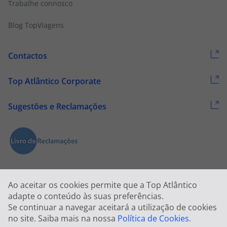
Trabalhe connosco
Blog TopViagens
Contactos
Top Atlântico Corporate
Sugestões e Reclamações
Ao aceitar os cookies permite que a Top Atlântico
adapte o conteúdo às suas preferências.
Se continuar a navegar aceitará a utilização de cookies
2026 © Todos os direitos reservados:
Top Atlântico, Viagens e Turismo
no site. Saiba mais na nossa
Política de Cookies
.
S.A. – RNAVT 1833