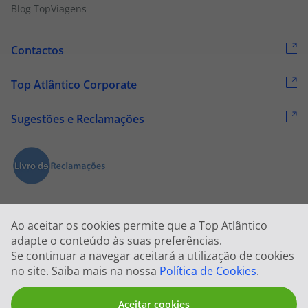
Blog TopViagens
Contactos
Top Atlântico Corporate
Sugestões e Reclamações
Ao aceitar os cookies permite que a Top Atlântico
adapte o conteúdo às suas preferências.
Se continuar a navegar aceitará a utilização de cookies
2026 © Todos os direitos reservados:
Top Atlântico, Viagens e Turismo
no site. Saiba mais na nossa
Política de Cookies
.
S.A. – RNAVT 1833
Aceitar cookies