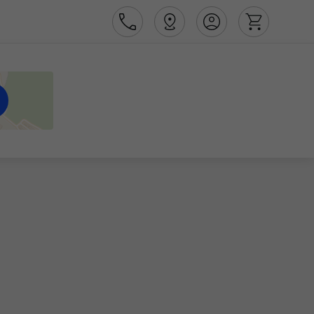
Área de Cliente
Agências
Contactos
Apoio ao cliente em Portugal
218 925 471
Apoio ao cliente no Estrangeiro