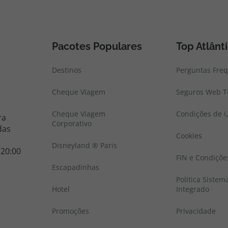
Pacotes Populares
Top Atlânt
Destinos
Perguntas Fre
Cheque Viagem
Seguros Web To
Cheque Viagem
Condições de U
ra
Corporativo
das
Cookies
Disneyland ® Paris
 20:00
FIN e Condiçõe
Escapadinhas
Politica Sistem
Hotel
Integrado
Promoções
Privacidade