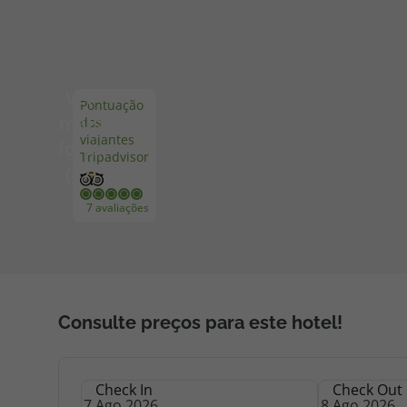
Pacotes de Férias
Cheque V
Ver
Pontuação
Disneyland ® Paris
Blog TopV
mais
dos
viajantes
fotos
Tripadvisor
(47)
7 avaliações
Consulte preços para este hotel!
Check In
Check Out