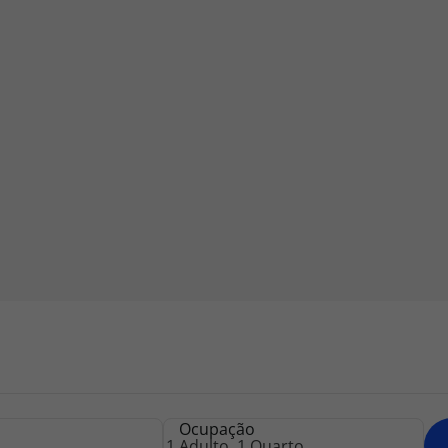
iagem
iagens
Ocupação