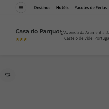
Destinos
Hotéis
Pacotes de Férias
Promoções
Blog TopViagens
Casa do Parque
Avenida da Aramenha 37,
Castelo de Vide, Portuga
Destinos
Escapadi
Voos
Cruzeiros
Hotéis
Promoçõe
Voos + Hotel
Especialis