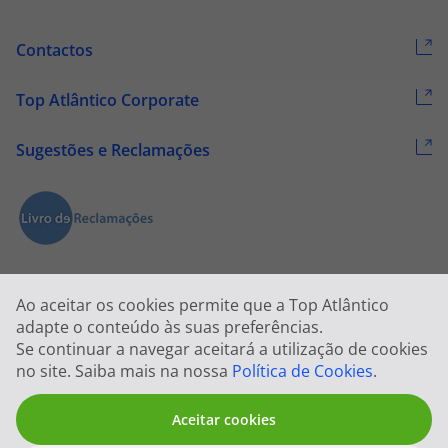
Contactos
Top Atlântico Corporate
Sugestões e Reclamações
Ao aceitar os cookies permite que a Top Atlântico
adapte o conteúdo às suas preferências.
Se continuar a navegar aceitará a utilização de cookies
2026 © Todos os direitos reservados:
Top Atlântico, Viagens e Turismo
no site. Saiba mais na nossa
Política de Cookies
.
S.A. – RNAVT 1833
Aceitar cookies