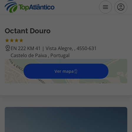
Octant Douro
Destinos
EN 222 KM 41 | Vista Alegre, , 4550-631
Voos
Castelo de Paiva , Portugal
Hotéis
Ver mapa
Voos + Hotel
Pacotes de Férias
Disneyland ® Paris
Escapadinhas