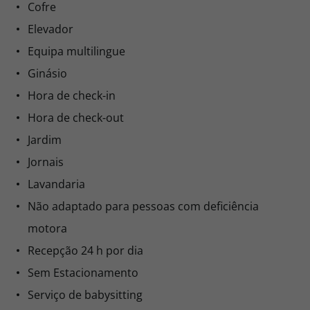
0,00
Cobertura de telemóveis
0,00€ por pessoa
Cofre
Comprar
Elevador
Equipa multilingue
Ginásio
Deluxe
Hora de check-in
Pequeno Almoço
Não reembolsável
Hora de check-out
Jardim
0,00
0,00
Jornais
0,00€ por pessoa
Lavandaria
Não adaptado para pessoas com deficiência
Comprar
motora
Recepção 24 h por dia
Deluxe
Sem Estacionamento
Pequeno Almoço