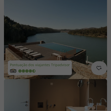
Cruzeiros
Promoções
Especialistas
Cheque Viagem
Rede de Lojas
Pontuação dos viajantes Tripadvisor
Blog TopViagens
Área de Cliente