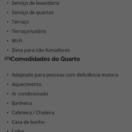
Serviço de babysitting
Não reembolsável
Serviço de lavandaria
0,00
0,00
Serviço de quartos
Terraço
0,00€ por pessoa
Terraço/solário
Comprar
Wi-Fi
Zona para não fumadores
Ver mais opções (
27
)
Comodidades do Quarto
Adaptado para pessoas com deficiência motora
Aquecimento
Ar condicionado
Banheira
Cafeteira / Chaleira