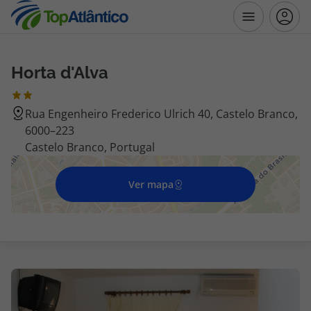
Horta d'Alva
Destinos
Rua Engenheiro Frederico Ulrich 40, Castelo Branco,
Voos
6000–223
Castelo Branco, Portugal
Hotéis
Ver mapa
Voos + Hotel
Pacotes de Férias
Disneyland ® Paris
Escapadinhas