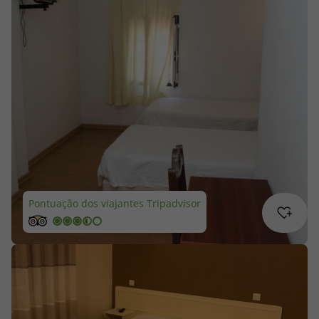
Cruzeiros
Promoções
Especialistas
Cheque Viagem
Rede de Lojas
Pontuação dos viajantes Tripadvisor
Blog TopViagens
Área de Cliente