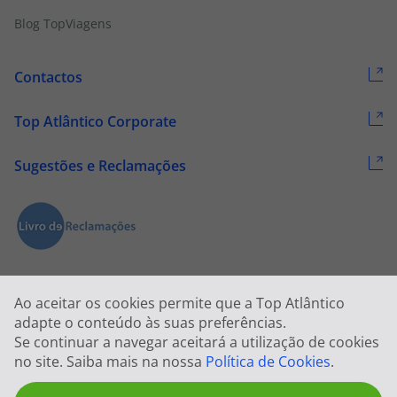
Blog TopViagens
Contactos
Top Atlântico Corporate
Sugestões e Reclamações
Ao aceitar os cookies permite que a Top Atlântico
adapte o conteúdo às suas preferências.
Se continuar a navegar aceitará a utilização de cookies
2026 © Todos os direitos reservados:
Top Atlântico, Viagens e Turismo
no site. Saiba mais na nossa
Política de Cookies
.
S.A. – RNAVT 1833