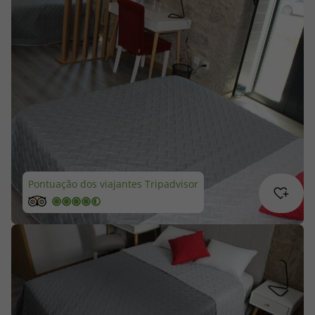
Cruzeiros
Promoções
Especialistas
Cheque Viagem
Rede de Lojas
Pontuação dos viajantes Tripadvisor
Blog TopViagens
Área de Cliente