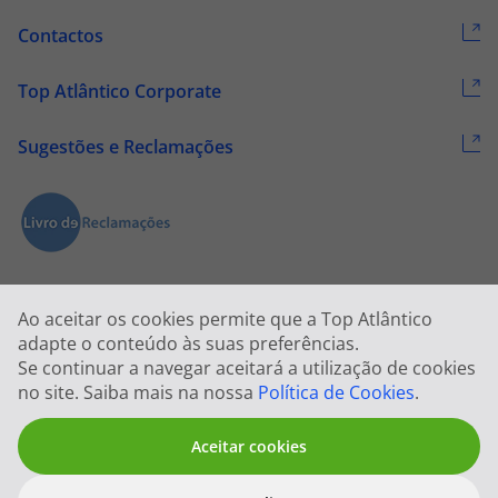
Contactos
Top Atlântico Corporate
Sugestões e Reclamações
Ao aceitar os cookies permite que a Top Atlântico
adapte o conteúdo às suas preferências.
Se continuar a navegar aceitará a utilização de cookies
2026 © Todos os direitos reservados:
Top Atlântico, Viagens e Turismo
no site. Saiba mais na nossa
Política de Cookies
.
S.A. – RNAVT 1833
Aceitar cookies