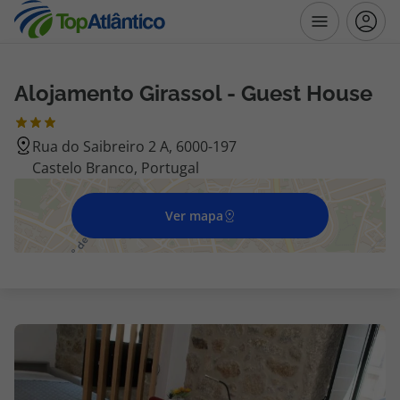
Alojamento Girassol - Guest House
Destinos
Rua do Saibreiro 2 A, 6000-197
Voos
Castelo Branco, Portugal
Hotéis
Ver mapa
Voos + Hotel
Pacotes de Férias
Disneyland ® Paris
Escapadinhas