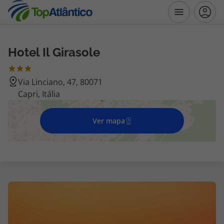
Hotel Il Girasole
Destinos
Via Linciano, 47, 80071
Voos
Capri, Itália
Hotéis
Ver mapa
Voos + Hotel
Pacotes de Férias
Disneyland ® Paris
Escapadinhas