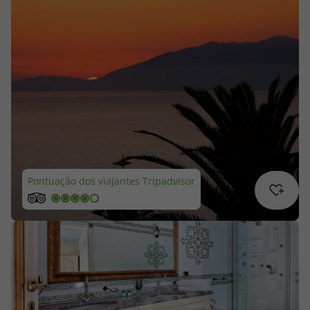
Cruzeiros
Promoções
Especialistas
Cheque Viagem
Rede de Lojas
Pontuação dos viajantes Tripadvisor
Blog TopViagens
Área de Cliente