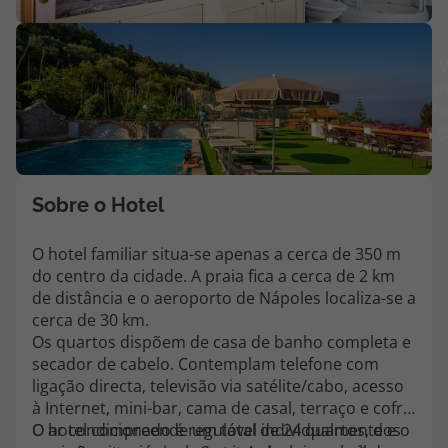
Agências
V
m
Contactos
fo
(
Apoio ao cliente em Portugal
218 925 471
Custo de uma chamada para a rede fixa nacional.
Sobre o Hotel
Apoio ao cliente no Estrangeiro
218 925 471
O hotel familiar situa-se apenas a cerca de 350 m
do centro da cidade. A praia fica a cerca de 2 km
Custo de uma chamada para a rede fixa nacional.
de distância e o aeroporto de Nápoles localiza-se a
A sua agência de viagens Top Atlântico tem a preocupação de estar
cerca de 30 km.
sempre mais perto de si, para maior comodidade e total facilidade
Os quartos dispõem de casa de banho completa e
na marcação das suas viagens, tem ainda ao seu dispor o nosso call
secador de cabelo. Contemplam telefone com
center a funcionar todos os dias úteis das 10:00 às 20:00 e Sábado
ligação directa, televisão via satélite/cabo, acesso
das 10:00 às 14:00.
à Internet, mini-bar, cama de casal, terraço e cofre.
O ar condicionado é regulável individualmente e o
O hotel compreende um total de 24 quartos, dos