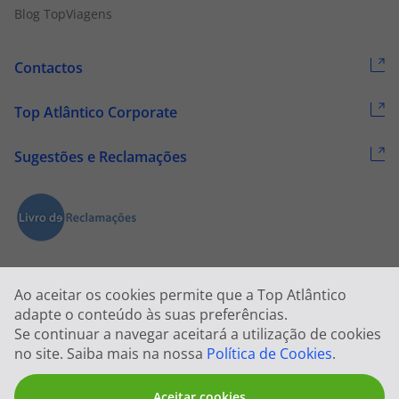
Blog TopViagens
Contactos
Top Atlântico Corporate
Sugestões e Reclamações
Ao aceitar os cookies permite que a Top Atlântico
adapte o conteúdo às suas preferências.
Se continuar a navegar aceitará a utilização de cookies
2026 © Todos os direitos reservados:
Top Atlântico, Viagens e Turismo
no site. Saiba mais na nossa
Política de Cookies
.
S.A. – RNAVT 1833
Aceitar cookies