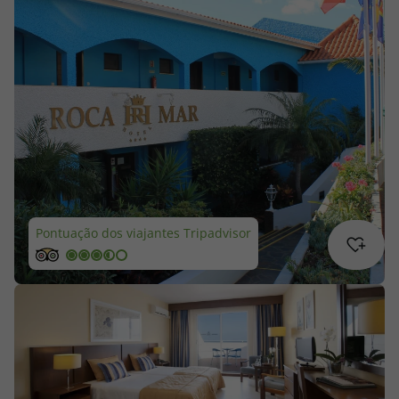
Cruzeiros
Promoções
Especialistas
Cheque Viagem
Rede de Lojas
Pontuação dos viajantes Tripadvisor
Blog TopViagens
Área de Cliente