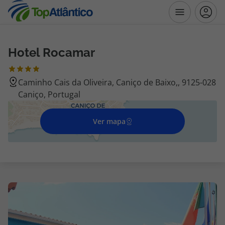
Hotel Rocamar
Destinos
Caminho Cais da Oliveira, Caniço de Baixo,, 9125-028
Voos
Caniço, Portugal
Hotéis
Ver mapa
Voos + Hotel
Pacotes de Férias
Disneyland ® Paris
Escapadinhas