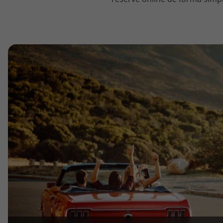
topatlantico@topatlantico.com