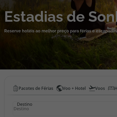
Cruzeiros
Estadias de So
Promoções
Reserve hotéis ao melhor preço para férias e escapadin
Especialistas
Cheque Viagem
Rede de Lojas
Blog TopViagens
Hotéis
Pacotes de Férias
Voo + Hotel
Voos
H
Baratos
Área de Cliente
Destino
|