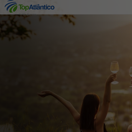
Hotéis Baratos
Destinos
Voos
Hotéis
Voos + Hotel
Pacotes de Férias
Disneyland ® Paris
Escapadinhas