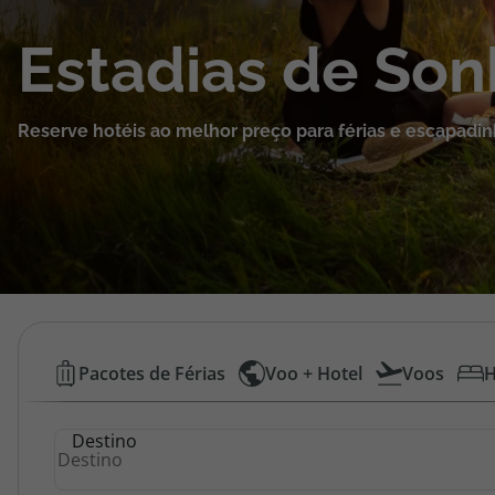
Cruzeiros
Estadias de So
Promoções
Reserve hotéis ao melhor preço para férias e escapadin
Especialistas
Cheque Viagem
Rede de Lojas
Blog TopViagens
Hotéis
Pacotes de Férias
Voo + Hotel
Voos
H
Baratos
Área de Cliente
Destino
|