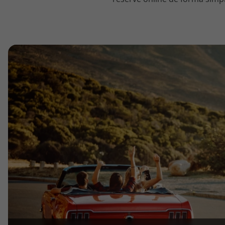
topatlantico@topatlantico.com