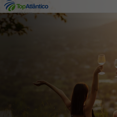
Hotéis Baratos
Destinos
Voos
Hotéis
Voos + Hotel
Pacotes de Férias
Disneyland ® Paris
Escapadinhas