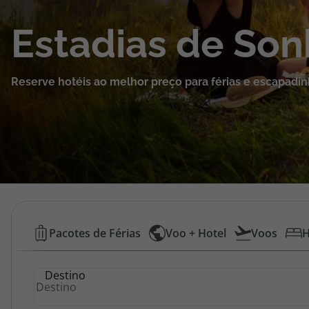
Cruzeiros
Estadias de So
Promoções
Reserve hotéis ao melhor preço para férias e escapadin
Especialistas
Cheque Viagem
Rede de Lojas
Blog TopViagens
Hotéis
Pacotes de Férias
Voo + Hotel
Voos
H
Baratos
Área de Cliente
Destino
|