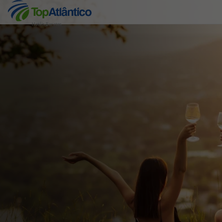
Hotéis Baratos
Destinos
Voos
Hotéis
Voos + Hotel
Pacotes de Férias
Disneyland ® Paris
Escapadinhas