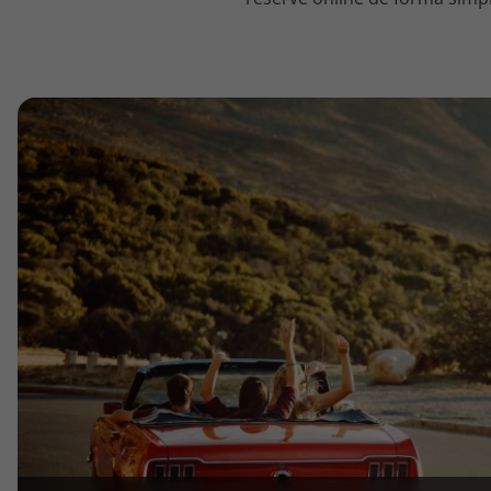
topatlantico@topatlantico.com