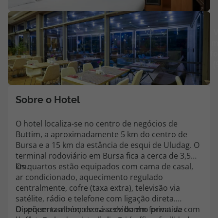
Agências
V
m
Contactos
fo
(
Apoio ao cliente em Portugal
218 925 471
Custo de uma chamada para a rede fixa nacional.
Sobre o Hotel
Apoio ao cliente no Estrangeiro
218 925 471
O hotel localiza-se no centro de negócios de
Buttim, a aproximadamente 5 km do centro de
Custo de uma chamada para a rede fixa nacional.
Bursa e a 15 km da estância de esqui de Uludag. O
A sua agência de viagens Top Atlântico tem a preocupação de estar
terminal rodoviário em Bursa fica a cerca de 3,5
sempre mais perto de si, para maior comodidade e total facilidade
km.
Os quartos estão equipados com cama de casal,
na marcação das suas viagens, tem ainda ao seu dispor o nosso call
ar condicionado, aquecimento regulado
center a funcionar todos os dias úteis das 10:00 às 20:00 e Sábado
centralmente, cofre (taxa extra), televisão via
das 10:00 às 14:00.
satélite, rádio e telefone com ligação direta.
Dispõem também de casa de banho privativa com
O pequeno-almoço será servido em forma de