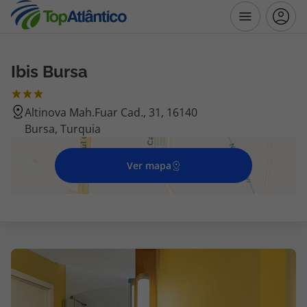
Ibis Bursa
Destinos
Altinova Mah.Fuar Cad., 31, 16140
Voos
Bursa, Turquia
Hotéis
Ver mapa
Voos + Hotel
Pacotes de Férias
Disneyland ® Paris
Escapadinhas