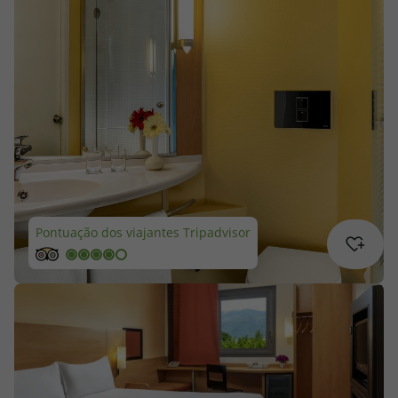
Cruzeiros
Promoções
Especialistas
Cheque Viagem
Rede de Lojas
Pontuação dos viajantes Tripadvisor
Blog TopViagens
Área de Cliente