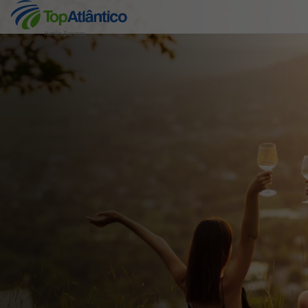
Hotéis Baratos
Destinos
Voos
Hotéis
Voos + Hotel
Pacotes de Férias
Disneyland ® Paris
Escapadinhas