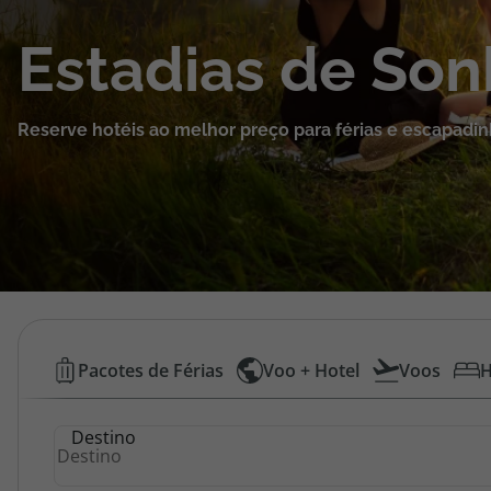
Cruzeiros
Estadias de So
Promoções
Reserve hotéis ao melhor preço para férias e escapadin
Especialistas
Cheque Viagem
Rede de Lojas
Blog TopViagens
Hotéis
Pacotes de Férias
Voo + Hotel
Voos
H
Baratos
Área de Cliente
Destino
|