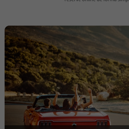
topatlantico@topatlantico.com