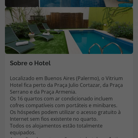
Agências
V
m
Contactos
fo
(
Apoio ao cliente em Portugal
218 925 471
Custo de uma chamada para a rede fixa nacional.
Sobre o Hotel
Apoio ao cliente no Estrangeiro
218 925 471
Localizado em Buenos Aires (Palermo), o Vitrium
Hotel fica perto da Praça Julio Cortazar, da Praça
Custo de uma chamada para a rede fixa nacional.
Serrano e da Praça Armenia.
A sua agência de viagens Top Atlântico tem a preocupação de estar
Os 16 quartos com ar condicionado incluem
sempre mais perto de si, para maior comodidade e total facilidade
cofres compatíveis com portáteis e minibares.
na marcação das suas viagens, tem ainda ao seu dispor o nosso call
Os hóspedes podem utilizar o acesso gratuito à
center a funcionar todos os dias úteis das 10:00 às 20:00 e Sábado
Internet sem fios existente no quarto.
das 10:00 às 14:00.
Todos os alojamentos estão totalmente
equipados.