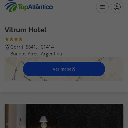
Vitrum Hotel
Destinos
Gorriti 5641, , C1414
Voos
Buenos Aires, Argentina
Hotéis
Ver mapa
Voos + Hotel
Pacotes de Férias
Disneyland ® Paris
Escapadinhas