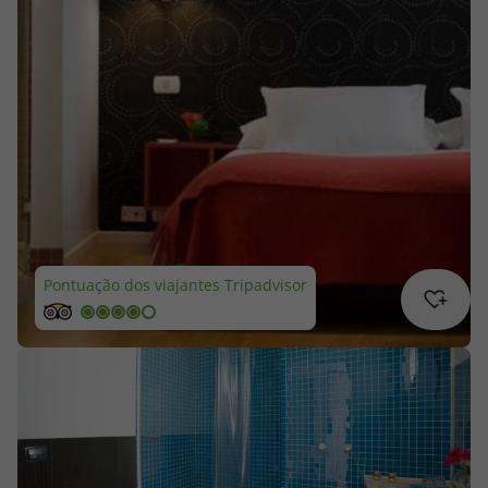
Cruzeiros
Promoções
Especialistas
Cheque Viagem
Rede de Lojas
Pontuação dos viajantes Tripadvisor
Blog TopViagens
Área de Cliente