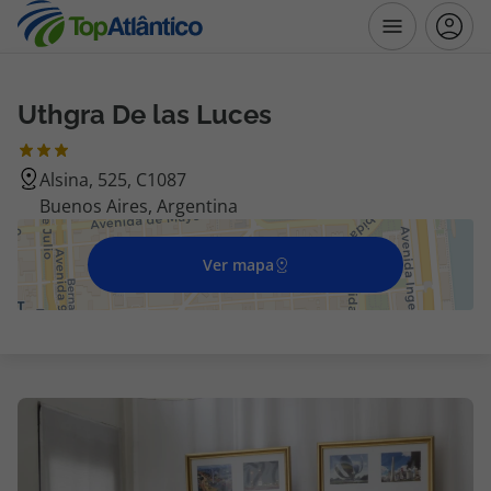
Uthgra De las Luces
Destinos
Alsina, 525, C1087
Voos
Buenos Aires, Argentina
Hotéis
Ver mapa
Voos + Hotel
Pacotes de Férias
Disneyland ® Paris
Escapadinhas