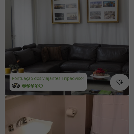
Cruzeiros
Promoções
Especialistas
Cheque Viagem
Rede de Lojas
Pontuação dos viajantes Tripadvisor
Blog TopViagens
Área de Cliente