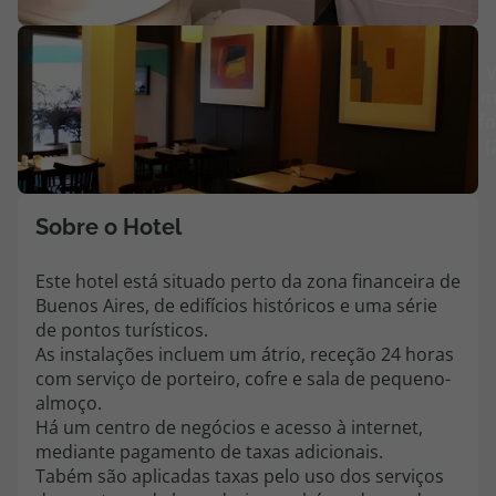
Agências
V
m
Contactos
fo
(
Apoio ao cliente em Portugal
218 925 471
Custo de uma chamada para a rede fixa nacional.
Sobre o Hotel
Apoio ao cliente no Estrangeiro
218 925 471
Este hotel está situado perto da zona financeira de
Buenos Aires, de edifícios históricos e uma série
Custo de uma chamada para a rede fixa nacional.
de pontos turísticos.
A sua agência de viagens Top Atlântico tem a preocupação de estar
As instalações incluem um átrio, receção 24 horas
sempre mais perto de si, para maior comodidade e total facilidade
com serviço de porteiro, cofre e sala de pequeno-
na marcação das suas viagens, tem ainda ao seu dispor o nosso call
almoço.
center a funcionar todos os dias úteis das 10:00 às 20:00 e Sábado
Há um centro de negócios e acesso à internet,
das 10:00 às 14:00.
mediante pagamento de taxas adicionais.
Tabém são aplicadas taxas pelo uso dos serviços