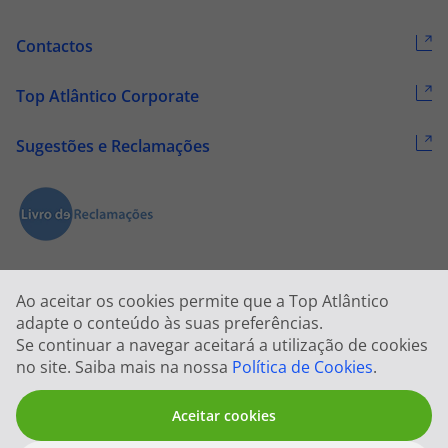
Contactos
Top Atlântico Corporate
Sugestões e Reclamações
Ao aceitar os cookies permite que a Top Atlântico
adapte o conteúdo às suas preferências.
Se continuar a navegar aceitará a utilização de cookies
2026 © Todos os direitos reservados:
Top Atlântico, Viagens e Turismo
no site. Saiba mais na nossa
Política de Cookies
.
S.A. – RNAVT 1833
Aceitar cookies