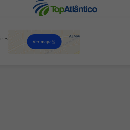
ires
Ver mapa
nhas
s
tas