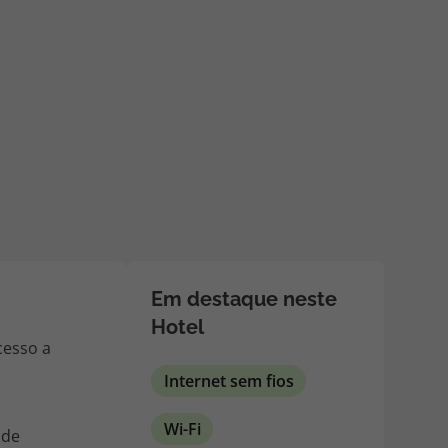
218 925 471
A sua agência de viagens Top Atlântico tem a preocupação de
estar sempre mais perto de si, para maior comodidade e total
facilidade na marcação das suas viagens, tem ainda ao seu
dispor o nosso call center a funcionar todos os dias úteis das
10:00 às 20:00 e Sábado das 10:00 às 14:00.
Em destaque neste
Hotel
cesso a
Internet sem fios
Wi-Fi
 de