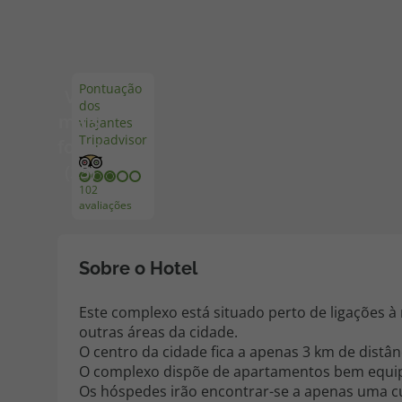
Pacotes de Férias
Cheque V
Pontuação
Ver
dos
Disneyland ® Paris
Blog TopV
mais
viajantes
Tripadvisor
fotos
(25)
102
avaliações
Sobre o Hotel
Este complexo está situado perto de ligações à
outras áreas da cidade.
O centro da cidade fica a apenas 3 km de distân
O complexo dispõe de apartamentos bem equipa
Os hóspedes irão encontrar-se a apenas uma cur