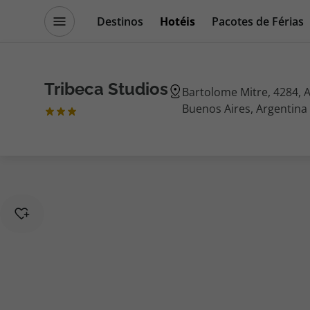
Destinos
Hotéis
Pacotes de Férias
Promoções
Blog TopViagens
Tribeca Studios
Bartolome Mitre, 4284, A
Buenos Aires, Argentina
Destinos
Escapadi
Voos
Cruzeiros
Hotéis
Promoçõe
Voos + Hotel
Especialis