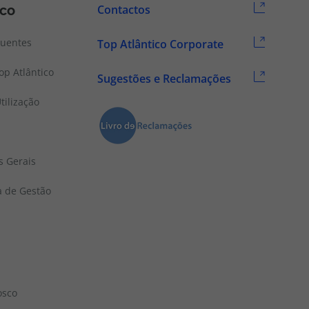
ico
Contactos
quentes
Top Atlântico Corporate
p Atlântico
Sugestões e Reclamações
tilização
s Gerais
a de Gestão
osco