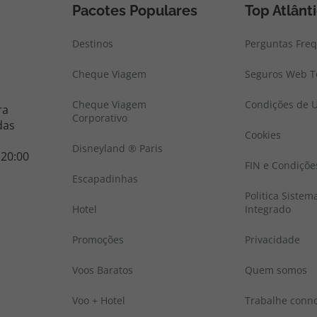
Pacotes Populares
Top Atlânt
Destinos
Perguntas Fre
Cheque Viagem
Seguros Web To
Cheque Viagem
Condições de U
ra
Corporativo
das
Cookies
Disneyland ® Paris
 20:00
FIN e Condiçõe
Escapadinhas
Politica Sistem
Hotel
Integrado
Promoções
Privacidade
Voos Baratos
Quem somos
Voo + Hotel
Trabalhe conn