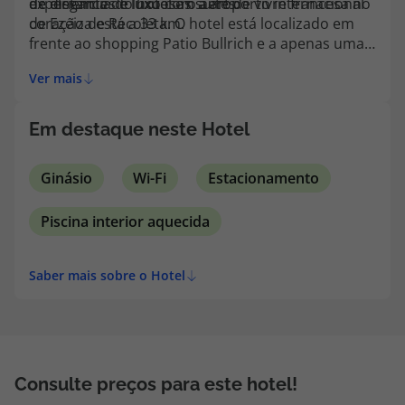
de distância do hotel e o aeroporto internacional
de elegantes e luxuosas suítes.
experiência de luxo com a art de vivre francesa no
topatlantico@topatlantico.com
de Ezeiza está a 33 km.
coração de Recoleta. O hotel está localizado em
frente ao shopping Patio Bullrich e a apenas uma
quadra da prestigiada Avenida Alvear e suas lojas
Ver mais
internacionais de luxo.
Em destaque neste Hotel
Ginásio
Wi-Fi
Estacionamento
Piscina interior aquecida
Saber mais sobre o Hotel
Consulte preços para este hotel!