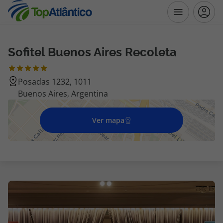
Sofitel Buenos Aires Recoleta
Destinos
Posadas 1232, 1011
Voos
Buenos Aires, Argentina
Hotéis
Ver mapa
Voos + Hotel
Pacotes de Férias
Disneyland ® Paris
Escapadinhas