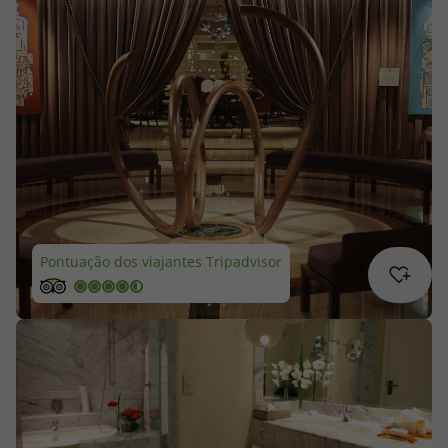
Cruzeiros
Promoções
Especialistas
Cheque Viagem
Rede de Lojas
Pontuação dos viajantes Tripadvisor
Blog TopViagens
Área de Cliente