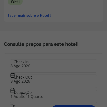
Wi-Fi
topatlantico@topatlantico.com
Saber mais sobre o Hotel
Consulte preços para este hotel!
Check In
Check Out
Ocupação