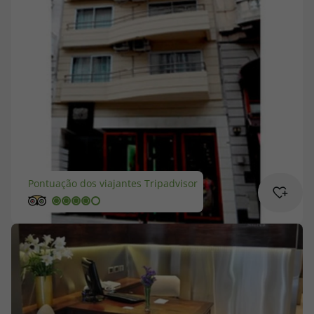
Cruzeiros
Promoções
Especialistas
Cheque Viagem
Rede de Lojas
Pontuação dos viajantes Tripadvisor
Blog TopViagens
Área de Cliente