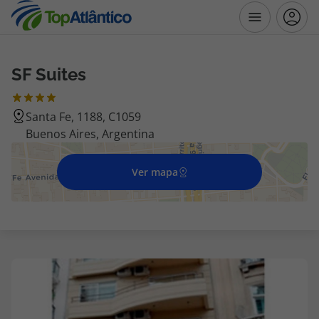
SF Suites
Destinos
Santa Fe, 1188, C1059
Voos
Buenos Aires, Argentina
Hotéis
Ver mapa
Voos + Hotel
Pacotes de Férias
Disneyland ® Paris
Escapadinhas