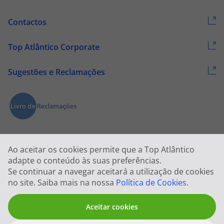
Contactos
Top Atlântico Corporate
Sugestões e Reclamações
Ao aceitar os cookies permite que a Top Atlântico
adapte o conteúdo às suas preferências.
Se continuar a navegar aceitará a utilização de cookies
2026 © Todos os direitos reservados:
Top Atlântico, Viagens e Turismo
no site. Saiba mais na nossa
Política de Cookies
.
S.A. – RNAVT 1833
Aceitar cookies