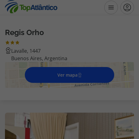
Regis Orho
Destinos
Lavalle, 1447
Voos
Buenos Aires, Argentina
Hotéis
Ver mapa
Voos + Hotel
Pacotes de Férias
Disneyland ® Paris
Escapadinhas