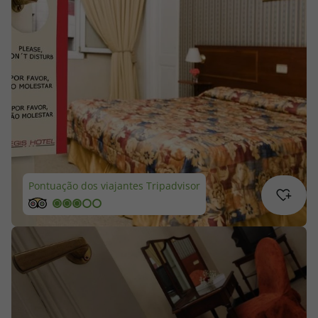
Cruzeiros
Promoções
Especialistas
Cheque Viagem
Rede de Lojas
Pontuação dos viajantes Tripadvisor
Blog TopViagens
Área de Cliente