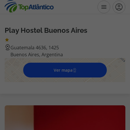
Play Hostel Buenos Aires
Destinos
Guatemala 4636, 1425
Voos
Buenos Aires, Argentina
Hotéis
Ver mapa
Voos + Hotel
Pacotes de Férias
Disneyland ® Paris
Escapadinhas