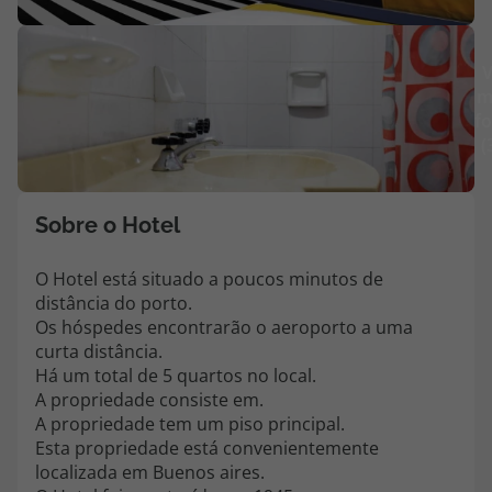
Agências
V
m
Contactos
fo
(
Apoio ao cliente em Portugal
218 925 471
Custo de uma chamada para a rede fixa nacional.
Sobre o Hotel
Apoio ao cliente no Estrangeiro
218 925 471
O Hotel está situado a poucos minutos de
distância do porto.
Custo de uma chamada para a rede fixa nacional.
Os hóspedes encontrarão o aeroporto a uma
A sua agência de viagens Top Atlântico tem a preocupação de estar
curta distância.
sempre mais perto de si, para maior comodidade e total facilidade
Há um total de 5 quartos no local.
na marcação das suas viagens, tem ainda ao seu dispor o nosso call
A propriedade consiste em.
center a funcionar todos os dias úteis das 10:00 às 20:00 e Sábado
A propriedade tem um piso principal.
das 10:00 às 14:00.
Esta propriedade está convenientemente
localizada em Buenos aires.