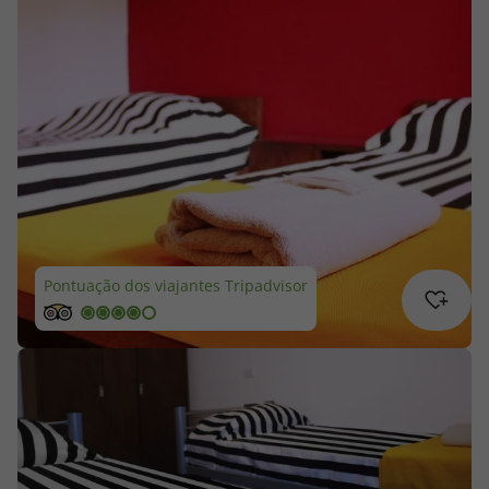
Cruzeiros
Promoções
Especialistas
Cheque Viagem
Rede de Lojas
Pontuação dos viajantes Tripadvisor
Blog TopViagens
Área de Cliente