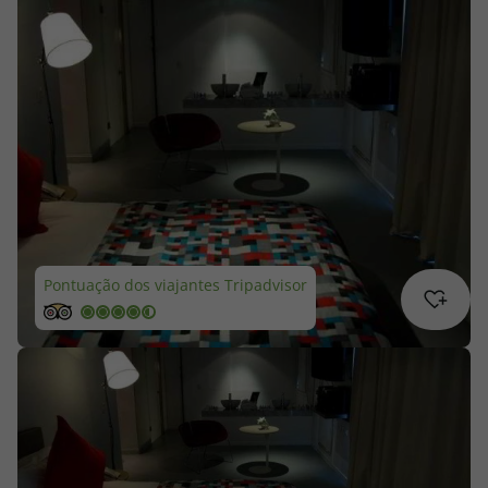
Cruzeiros
Promoções
Especialistas
Cheque Viagem
Rede de Lojas
Pontuação dos viajantes Tripadvisor
Blog TopViagens
Área de Cliente