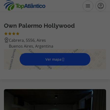
Own Palermo Hollywood
Destinos
Cabrera, 5556, Aires
Voos
Buenos Aires, Argentina
Hotéis
Ver mapa
Voos + Hotel
Pacotes de Férias
Disneyland ® Paris
Escapadinhas