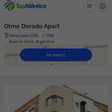
Olmo Dorado Apart
Destinos
Venezuela 2495, , C1096
Buenos Aires, Argentina
Voos
Ver mapa
Hotéis
Voos + Hotel
Pacotes de Férias
Disneyland ® Paris
Escapadinhas