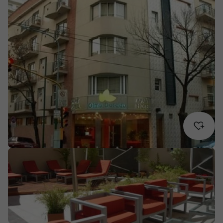
Cruzeiros
Promoções
Especialistas
Cheque Viagem
Rede de Lojas
Blog TopViagens
Área de Cliente