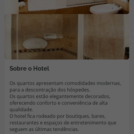
Agências
V
Contactos
m
fo
Apoio ao cliente em Portugal
(
218 925 471
Custo de uma chamada para a rede fixa nacional.
Apoio ao cliente no Estrangeiro
Sobre o Hotel
218 925 471
Os quartos apresentam comodidades modernas,
Custo de uma chamada para a rede fixa nacional.
para a descontração dos hóspedes.
A sua agência de viagens Top Atlântico tem a preocupação de estar
Os quartos estão elegantemente decorados,
sempre mais perto de si, para maior comodidade e total facilidade
oferecendo conforto e conveniência de alta
na marcação das suas viagens, tem ainda ao seu dispor o nosso call
qualidade.
center a funcionar todos os dias úteis das 10:00 às 20:00 e Sábado
O hotel fica rodeado por boutiques, bares,
das 10:00 às 14:00.
restaurantes e espaços de entretenimento que
seguem as últimas tendências.