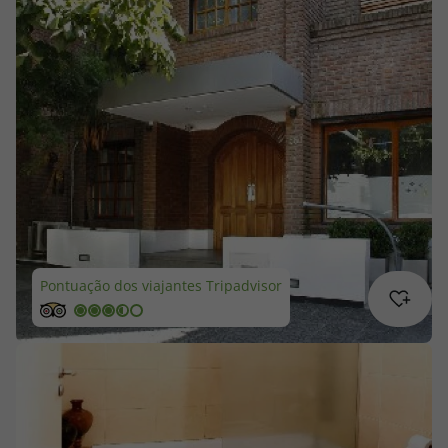
Cruzeiros
Promoções
Especialistas
Cheque Viagem
Rede de Lojas
Pontuação dos viajantes Tripadvisor
Blog TopViagens
Área de Cliente