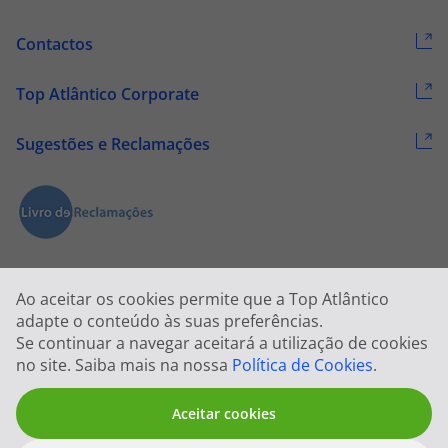
Contactos
Top Atlântico Corporate
Sugestões e Reclamações
Ao aceitar os cookies permite que a Top Atlântico
adapte o conteúdo às suas preferências.
Se continuar a navegar aceitará a utilização de cookies
2026 © Todos os direitos reservados:
Top Atlântico, Viagens e Turismo
no site. Saiba mais na nossa
Política de Cookies
.
S.A. – RNAVT 1833
Aceitar cookies