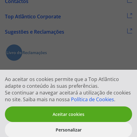
Contactos
Top Atlântico Corporate
Sugestões e Reclamações
Ao aceitar os cookies permite que a Top Atlântico
adapte o conteúdo às suas preferências.
Se continuar a navegar aceitará a utilização de cookies
2026 © Todos os direitos reservados:
Top Atlântico, Viagens e Turismo
no site. Saiba mais na nossa
Política de Cookies
.
S.A. – RNAVT 1833
Aceitar cookies
Personalizar