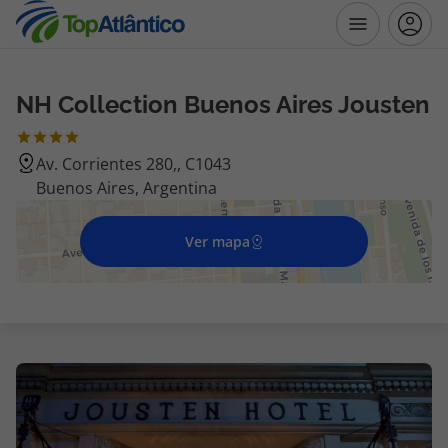
NH Collection Buenos Aires Jousten
Destinos
Av. Corrientes 280,, C1043
Voos
Buenos Aires, Argentina
Hotéis
Ver mapa
Voos + Hotel
Pacotes de Férias
Disneyland ® Paris
Escapadinhas