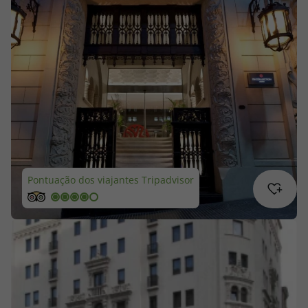
Cruzeiros
Promoções
Especialistas
Cheque Viagem
Rede de Lojas
Pontuação dos viajantes Tripadvisor
Blog TopViagens
Área de Cliente