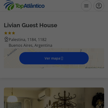
Livian Guest House
Destinos
Palestina, 1184, 1182
Voos
Buenos Aires, Argentina
Hotéis
Ver mapa
Voos + Hotel
Pacotes de Férias
Disneyland ® Paris
Escapadinhas