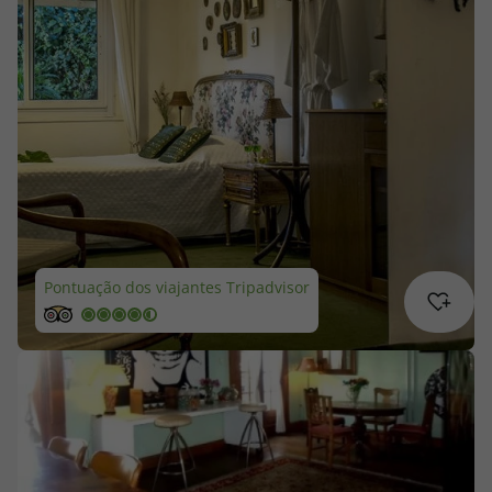
Cruzeiros
Promoções
Especialistas
Cheque Viagem
Rede de Lojas
Pontuação dos viajantes Tripadvisor
Blog TopViagens
Área de Cliente