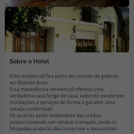
Agências
V
m
Contactos
fo
(
Apoio ao cliente em Portugal
218 925 471
Custo de uma chamada para a rede fixa nacional.
Sobre o Hotel
Apoio ao cliente no Estrangeiro
218 925 471
Esta residencial fica perto do circuito de galerias
em Buenos Aires.
Custo de uma chamada para a rede fixa nacional.
Esta maravilhosa residencial oferece uma
A sua agência de viagens Top Atlântico tem a preocupação de estar
verdadeira casa longe de casa, exibindo excelentes
sempre mais perto de si, para maior comodidade e total facilidade
instalações e serviços de forma a garantir uma
na marcação das suas viagens, tem ainda ao seu dispor o nosso call
estada confortável.
center a funcionar todos os dias úteis das 10:00 às 20:00 e Sábado
Os quartos estão lindamente decorados,
das 10:00 às 14:00.
proporcionando um cenário tranquilo, onde os
hóspedes poderão descomprimir e descontrair