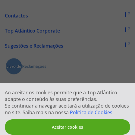
Contactos
Top Atlântico Corporate
Sugestões e Reclamações
Ao aceitar os cookies permite que a Top Atlântico
adapte o conteúdo às suas preferências.
Se continuar a navegar aceitará a utilização de cookies
2026 © Todos os direitos reservados:
Top Atlântico, Viagens e Turismo
no site. Saiba mais na nossa
Política de Cookies
.
S.A. – RNAVT 1833
Aceitar cookies