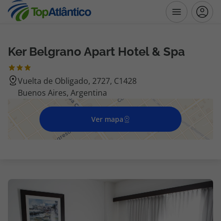
Ker Belgrano Apart Hotel & Spa
Destinos
Vuelta de Obligado, 2727, C1428
Voos
Buenos Aires, Argentina
Hotéis
Ver mapa
Voos + Hotel
Pacotes de Férias
Disneyland ® Paris
Escapadinhas