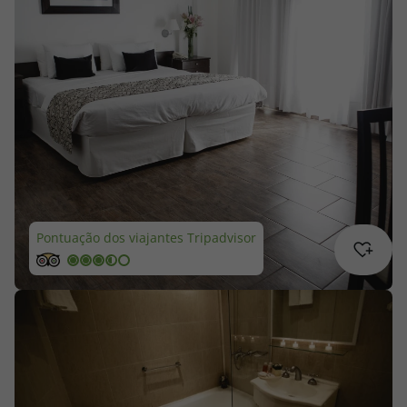
Cruzeiros
Promoções
Especialistas
Cheque Viagem
Rede de Lojas
Pontuação dos viajantes Tripadvisor
Blog TopViagens
Área de Cliente