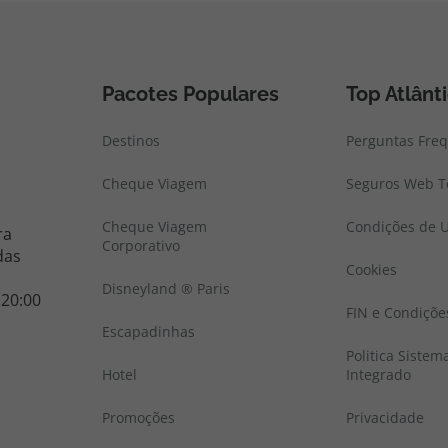
Pacotes Populares
Top Atlânt
Destinos
Perguntas Fre
Cheque Viagem
Seguros Web To
Cheque Viagem
Condições de U
ra
Corporativo
das
Cookies
Disneyland ® Paris
 20:00
FIN e Condiçõe
Escapadinhas
Politica Sistem
Hotel
Integrado
Promoções
Privacidade