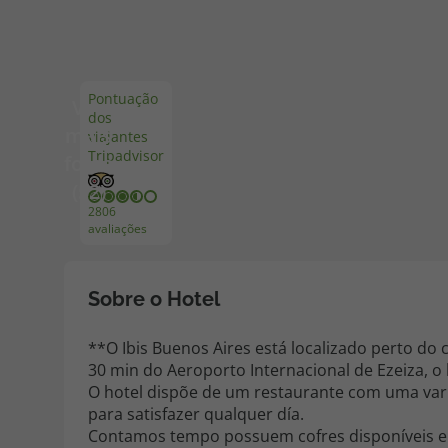
Pacotes de Férias
Cheque V
Pontuação
Ver
dos
Disneyland ® Paris
Blog TopV
mais
viajantes
Tripadvisor
fotos
(52)
2806
avaliações
Sobre o Hotel
**O Ibis Buenos Aires está localizado perto do c
30 min do Aeroporto Internacional de Ezeiza, o 
O hotel dispõe de um restaurante com uma var
para satisfazer qualquer día.
Contamos tempo possuem cofres disponíveis e 