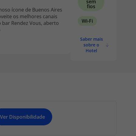
sem
fios
amoso ícone de Buenos Aires
oveite os melhores canais
Wi-Fi
o bar Rendez Vous, aberto
o
Saber mais
sobre o
Hotel
Ver Disponibilidade