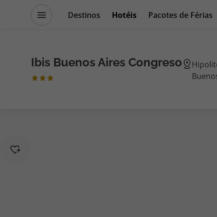
Destinos
Hotéis
Pacotes de Férias
Promoções
Blog TopViagens
Ibis Buenos Aires Congreso
Hipoli
Buenos
Destinos
Escapadi
Voos
Cruzeiros
Hotéis
Promoçõe
Voos + Hotel
Especialis