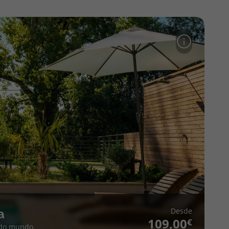
Desde
a
109,00
 do mundo.