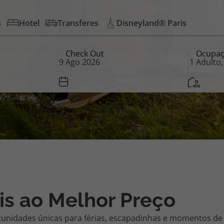
s
Hotel
Transferes
Disneyland® Paris
iagem
Check Out
Ocupa
iagens
is ao Melhor Preço
tunidades únicas para férias, escapadinhas e momentos de