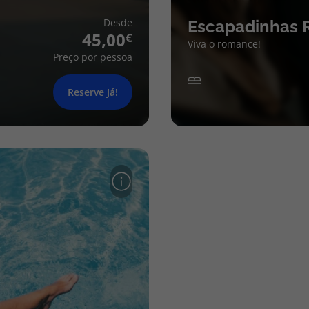
Desde
Escapadinhas 
45,00
Viva o romance!
Preço por pessoa
Reserve Já!