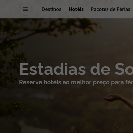
Destinos
Hotéis
Pacotes de Férias
Promoções
Blog TopViagens
Destinos
Escapadi
Estadias de S
Voos
Cruzeiros
Reserve hotéis ao melhor preço para fér
Hotéis
Promoçõe
Voos + Hotel
Especialis