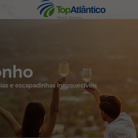
Hotéis Baratos
nhas
onho
ias e escapadinhas inesquecíveis
s
tas