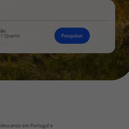
218 925 471
A sua agência de viagens Top Atlântico tem a preocupação de
estar sempre mais perto de si, para maior comodidade e total
facilidade na marcação das suas viagens, tem ainda ao seu
ção
dispor o nosso call center a funcionar todos os dias úteis das
Pesquisar
10:00 às 20:00 e Sábado das 10:00 às 14:00.
 descanso em Portugal e