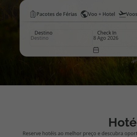
Hotéis
Pacotes de Férias
Voo + Hotel
Voo
Pacotes de Férias
Cheque V
Baratos
Destino
Check In
|
Disneyland ® Paris
Blog TopV
Top
Atlântico
Hoté
Reserve hotéis ao melhor preço e descubra opor