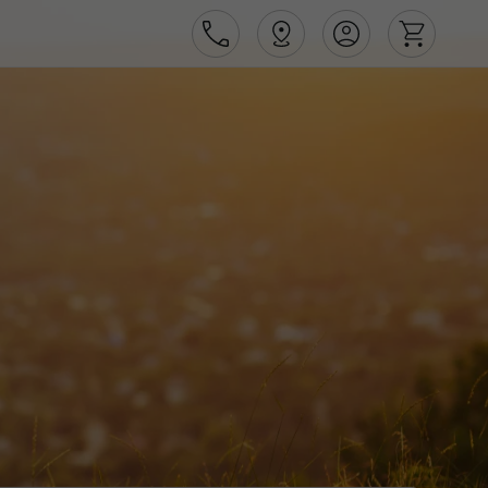
Área de Cliente
Agências
Contactos
Apoio ao cliente em Portugal
218 925 471
Apoio ao cliente no Estrangeiro