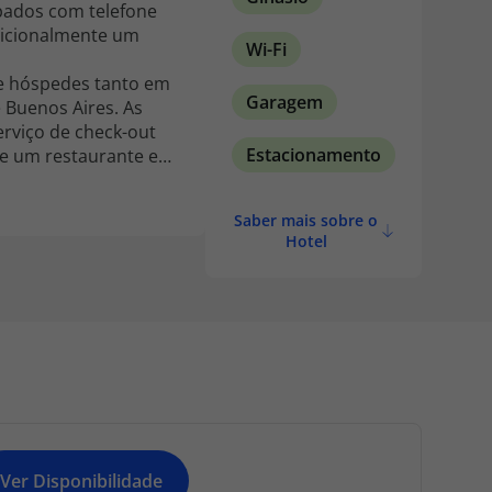
pados com telefone
adicionalmente um
Wi-Fi
 e hóspedes tanto em
Garagem
 Buenos Aires. As
erviço de check-out
Estacionamento
 e um restaurante e
a e serviços de
des poderão desfrutar
Saber mais sobre o
or daqueles que
Hotel
Ver Disponibilidade