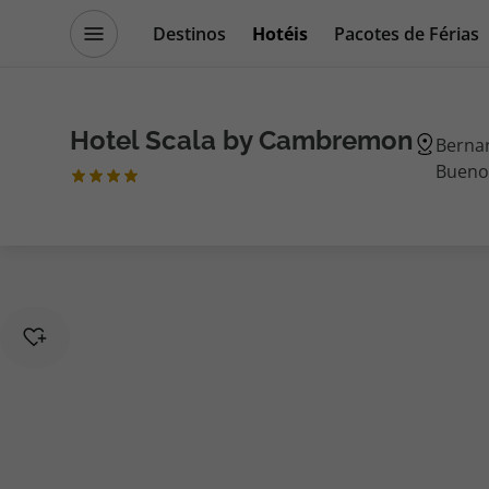
Destinos
Hotéis
Pacotes de Férias
Promoções
Blog TopViagens
Hotel Scala by Cambremon
Bernar
Buenos
Destinos
Escapadi
Voos
Cruzeiros
Hotéis
Promoçõe
Voos + Hotel
Especialis