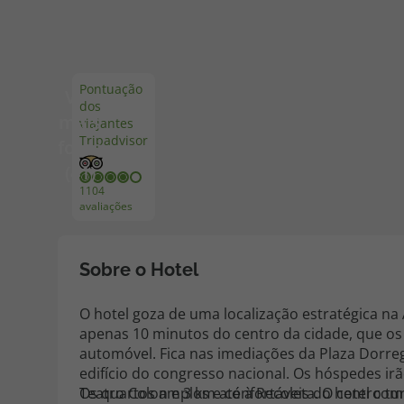
Pacotes de Férias
Cheque V
Pontuação
Ver
dos
Disneyland ® Paris
Blog TopV
mais
viajantes
Tripadvisor
fotos
(41)
1104
avaliações
Sobre o Hotel
O hotel goza de uma localização estratégica na 
apenas 10 minutos do centro da cidade, que os
automóvel. Fica nas imediações da Plaza Dorreg
edifício do congresso nacional. Os hóspedes ir
Teatro Colon e 3 km até à Recoleta. O centro tu
Os quartos amplos e confortáveis do hotel c