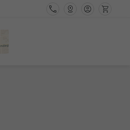
Área de Cliente
Agências
Contactos
Apoio ao cliente em Portugal
218 925 471
Apoio ao cliente no Estrangeiro