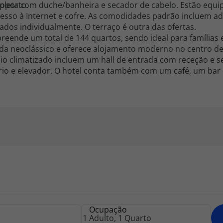
roporto.
leta com duche/banheira e secador de cabelo. Estão equi
acesso à Internet e cofre. As comodidades padrão incluem 
dos individualmente. O terraço é outra das ofertas.
reende um total de 144 quartos, sendo ideal para famílias
da neoclássico e oferece alojamento moderno no centro de
cio climatizado incluem um hall de entrada com receção e s
ário e elevador. O hotel conta também com um café, um bar
las de reuniões para grupos reduzidos, assistência técnic
 reuniões com capacidade para até 500 pessoas e os hóspe
 sem fios. Haverá possibilidades de estacionamento ao disp
Ocupação