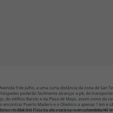
iagem
iagens
Avenida 9 de Julho, a uma curta distância da zona de San T
 hóspedes poderão facilmente alcançar a pé, de transporte
o, do edifício Barolo e da Plaza de Mayo, assim como da c
ão encontrar Puerto Madero e o Obelisco a apenas 1 km e sã
rístico de Mar del Plata localiza-se a aproximadamente 40 km
ombinam mobiliário clássico em madeira com comodidades