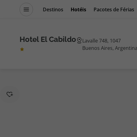
Destinos
Hotéis
Pacotes de Férias
Promoções
Blog TopViagens
Hotel El Cabildo
Lavalle 748, 1047
Buenos Aires, Argentin
Destinos
Escapadi
Voos
Cruzeiros
Hotéis
Promoçõe
Voos + Hotel
Especialis