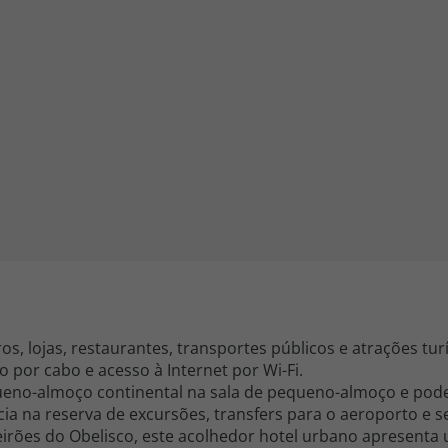
iagem
iagens
, lojas, restaurantes, transportes públicos e atrações turís
 por cabo e acesso à Internet por Wi-Fi.
o-almoço continental na sala de pequeno-almoço e poder
cia na reserva de excursões, transfers para o aeroporto e se
eirões do Obelisco, este acolhedor hotel urbano apresenta 