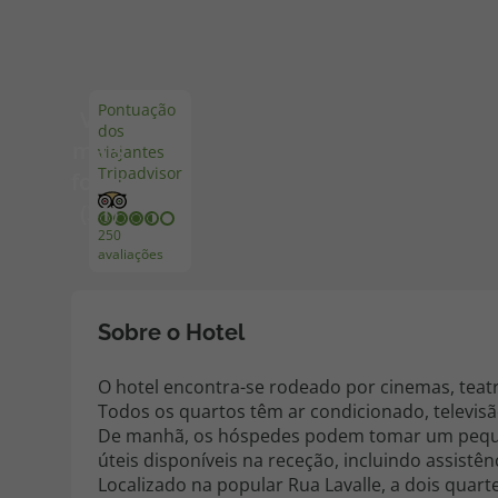
Pacotes de Férias
Cheque V
Pontuação
Ver
dos
Disneyland ® Paris
Blog TopV
mais
viajantes
Tripadvisor
fotos
(31)
250
avaliações
Sobre o Hotel
O hotel encontra-se rodeado por cinemas, teatros
Todos os quartos têm ar condicionado, televisão
De manhã, os hóspedes podem tomar um pequen
úteis disponíveis na receção, incluindo assistên
Localizado na popular Rua Lavalle, a dois quart