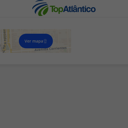
Ver mapa
a
nhas
s
tas