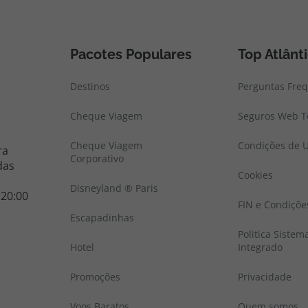
Pacotes Populares
Top Atlânt
Destinos
Perguntas Fre
Cheque Viagem
Seguros Web To
Cheque Viagem
Condições de U
ra
Corporativo
das
Cookies
Disneyland ® Paris
 20:00
FIN e Condiçõe
Escapadinhas
Politica Sistem
Hotel
Integrado
Promoções
Privacidade
Voos Baratos
Quem somos