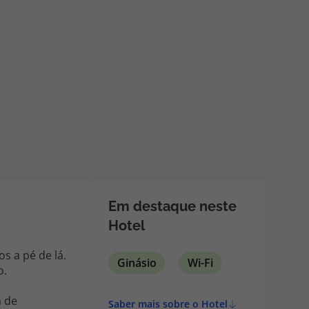
218 925 471
A sua agência de viagens Top Atlântico tem a preocupação de
estar sempre mais perto de si, para maior comodidade e total
facilidade na marcação das suas viagens, tem ainda ao seu
dispor o nosso call center a funcionar todos os dias úteis das
10:00 às 20:00 e Sábado das 10:00 às 14:00.
Em destaque neste
Hotel
s a pé de lá.
Ginásio
Wi-Fi
o.
a de
Saber mais sobre o Hotel