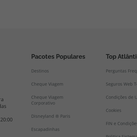
Pacotes Populares
Top Atlânt
Destinos
Perguntas Fre
Cheque Viagem
Seguros Web To
Cheque Viagem
Condições de U
ra
Corporativo
das
Cookies
Disneyland ® Paris
 20:00
FIN e Condiçõe
Escapadinhas
Politica Sistem