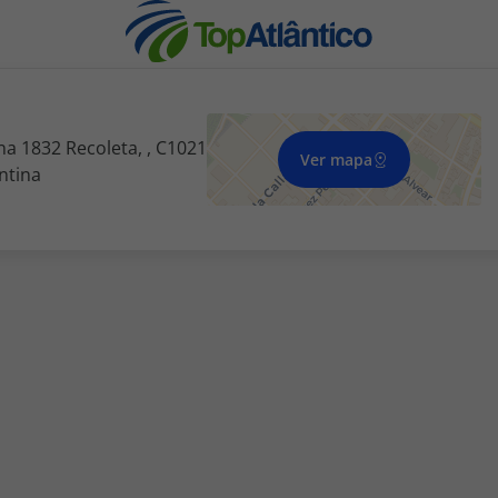
na 1832 Recoleta, , C1021
Ver mapa
ntina
nhas
s
tas