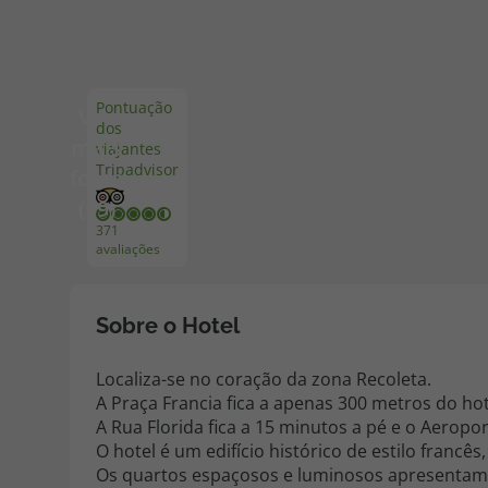
Pacotes de Férias
Cheque V
Pontuação
Ver
dos
Disneyland ® Paris
Blog TopV
mais
viajantes
Tripadvisor
fotos
(59)
371
avaliações
Sobre o Hotel
Localiza-se no coração da zona Recoleta.
A Praça Francia fica a apenas 300 metros do hote
A Rua Florida fica a 15 minutos a pé e o Aeropor
O hotel é um edifício histórico de estilo franc
Os quartos espaçosos e luminosos apresentam c