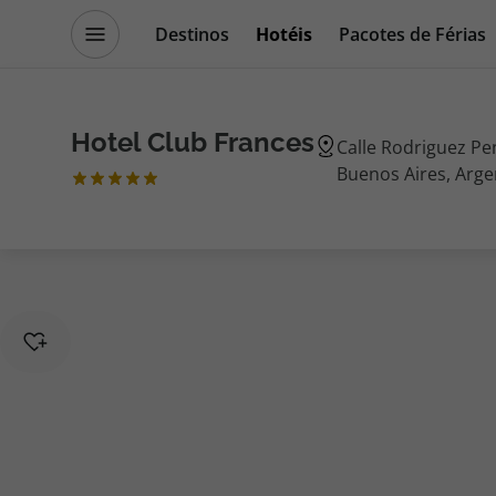
Destinos
Hotéis
Pacotes de Férias
Promoções
Blog TopViagens
Hotel Club Frances
Calle Rodriguez Pe
Buenos Aires, Arge
Destinos
Escapadi
Voos
Cruzeiros
Hotéis
Promoçõe
Voos + Hotel
Especialis