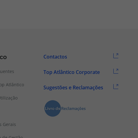
ico
Contactos
quentes
Top Atlântico Corporate
p Atlântico
Sugestões e Reclamações
tilização
s Gerais
a de Gestão