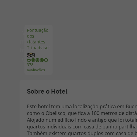
Pacotes de Férias
Cheque V
Pontuação
Ver
dos
Disneyland ® Paris
Blog TopV
mais
viajantes
Tripadvisor
fotos
(25)
378
avaliações
Sobre o Hotel
Este hotel tem uma localização prática em Bueno
como o Obelisco, que fica a 100 metros de distâ
Alojado num edifício lindo e antigo que foi t
quartos individuais com casa de banho partilha
Também existem quartos duplos com casa de b