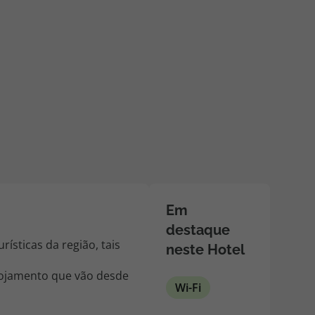
218 925 471
A sua agência de viagens Top Atlântico tem a preocupação de
estar sempre mais perto de si, para maior comodidade e total
facilidade na marcação das suas viagens, tem ainda ao seu
dispor o nosso call center a funcionar todos os dias úteis das
10:00 às 20:00 e Sábado das 10:00 às 14:00.
Em
destaque
ísticas da região, tais
neste Hotel
alojamento que vão desde
Wi-Fi