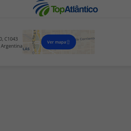
0, C1043
Ver mapa
 Argentina
nhas
s
tas