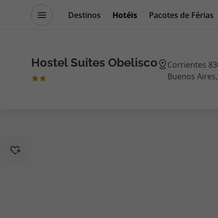
Destinos
Hotéis
Pacotes de Férias
Promoções
Blog TopViagens
Hostel Suites Obelisco
Corrientes 83
Buenos Aires,
Destinos
Escapadi
Voos
Cruzeiros
Hotéis
Promoçõe
Voos + Hotel
Especialis