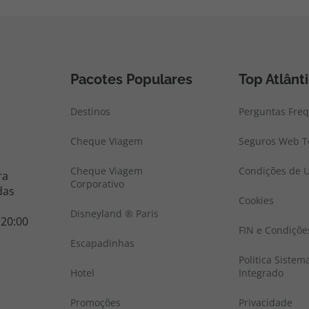
Pacotes Populares
Top Atlânt
Destinos
Perguntas Fre
Cheque Viagem
Seguros Web To
Cheque Viagem
Condições de U
ra
Corporativo
das
Cookies
Disneyland ® Paris
 20:00
FIN e Condiçõe
Escapadinhas
Politica Sistem
Hotel
Integrado
Promoções
Privacidade