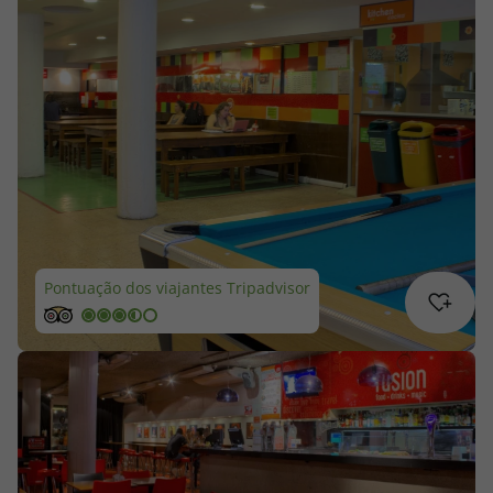
Cruzeiros
Promoções
Especialistas
Cheque Viagem
Rede de Lojas
Pontuação dos viajantes Tripadvisor
Blog TopViagens
Área de Cliente