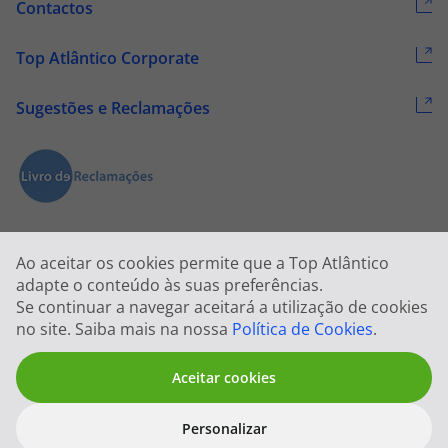
Contactos
Top Atlântico Corporate
Sugestões e Reclamações
Ao aceitar os cookies permite que a Top Atlântico
adapte o conteúdo às suas preferências.
Se continuar a navegar aceitará a utilização de cookies
2026 © Todos os direitos reservados:
Top Atlântico, Viagens e Turismo
no site. Saiba mais na nossa
Política de Cookies
.
S.A. – RNAVT 1833
Aceitar cookies
Personalizar