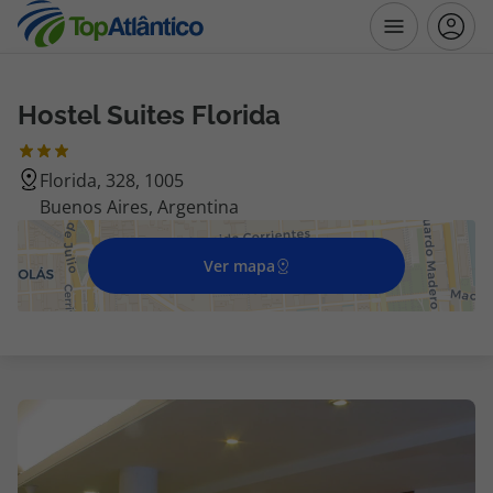
Hostel Suites Florida
Destinos
Florida, 328, 1005
Voos
Buenos Aires, Argentina
Hotéis
Ver mapa
Voos + Hotel
Pacotes de Férias
Disneyland ® Paris
Escapadinhas