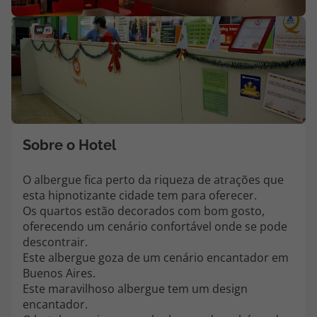
Agências
Contactos
Apoio ao cliente em Portugal
218 925 471
Custo de uma chamada para a rede fixa nacional.
Sobre o Hotel
Apoio ao cliente no Estrangeiro
218 925 471
O albergue fica perto da riqueza de atrações que
esta hipnotizante cidade tem para oferecer.
Custo de uma chamada para a rede fixa nacional.
Os quartos estão decorados com bom gosto,
A sua agência de viagens Top Atlântico tem a preocupação de estar
oferecendo um cenário confortável onde se pode
sempre mais perto de si, para maior comodidade e total facilidade
descontrair.
na marcação das suas viagens, tem ainda ao seu dispor o nosso call
Este albergue goza de um cenário encantador em
center a funcionar todos os dias úteis das 10:00 às 20:00 e Sábado
Buenos Aires.
das 10:00 às 14:00.
Este maravilhoso albergue tem um design
encantador.