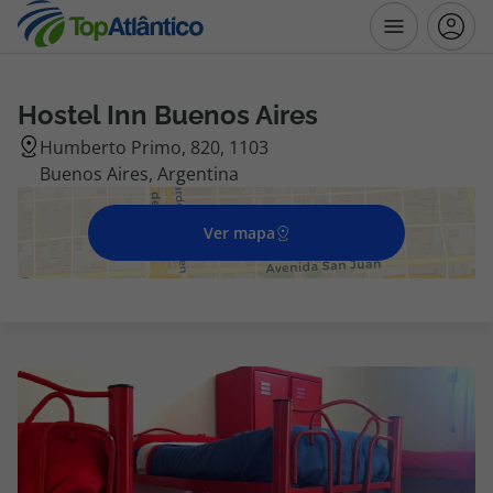
Hostel Inn Buenos Aires
Destinos
Humberto Primo, 820, 1103
Buenos Aires, Argentina
Voos
Ver mapa
Hotéis
Voos + Hotel
Pacotes de Férias
Disneyland ® Paris
Escapadinhas