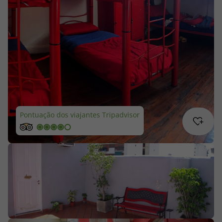
Cruzeiros
Promoções
Especialistas
Cheque Viagem
Pontuação dos viajantes Tripadvisor
Rede de Lojas
Blog TopViagens
Área de Cliente