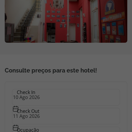
Agências
Contactos
Apoio ao cliente em Portugal
218 925 471
Custo de uma chamada para a rede fixa nacional.
Apoio ao cliente no Estrangeiro
Consulte preços para este hotel!
218 925 471
Custo de uma chamada para a rede fixa nacional.
Check In
A sua agência de viagens Top Atlântico tem a preocupação de estar
sempre mais perto de si, para maior comodidade e total facilidade
na marcação das suas viagens, tem ainda ao seu dispor o nosso call
center a funcionar todos os dias úteis das 10:00 às 20:00 e Sábado
Check Out
das 10:00 às 14:00.
Ocupação