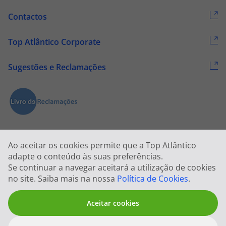
Contactos
Top Atlântico Corporate
Sugestões e Reclamações
Ao aceitar os cookies permite que a Top Atlântico
adapte o conteúdo às suas preferências.
Se continuar a navegar aceitará a utilização de cookies
2026 © Todos os direitos reservados:
Top Atlântico, Viagens e Turismo
no site. Saiba mais na nossa
Política de Cookies
.
S.A. – RNAVT 1833
Aceitar cookies