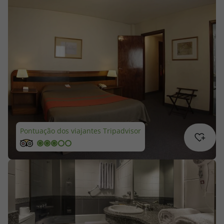
Cruzeiros
Promoções
Especialistas
Cheque Viagem
Rede de Lojas
Pontuação dos viajantes Tripadvisor
Blog TopViagens
Área de Cliente