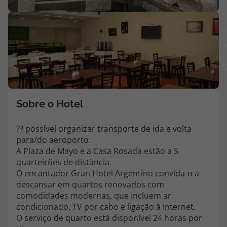
Agências
V
m
Contactos
fo
(
Apoio ao cliente em Portugal
218 925 471
Custo de uma chamada para a rede fixa nacional.
Sobre o Hotel
Apoio ao cliente no Estrangeiro
218 925 471
?? possível organizar transporte de ida e volta
para/do aeroporto.
Custo de uma chamada para a rede fixa nacional.
A Plaza de Mayo e a Casa Rosada estão a 5
A sua agência de viagens Top Atlântico tem a preocupação de estar
quarteirões de distância.
sempre mais perto de si, para maior comodidade e total facilidade
O encantador Gran Hotel Argentino convida-o a
na marcação das suas viagens, tem ainda ao seu dispor o nosso call
descansar em quartos renovados com
center a funcionar todos os dias úteis das 10:00 às 20:00 e Sábado
comodidades modernas, que incluem ar
das 10:00 às 14:00.
condicionado, TV por cabo e ligação à Internet.
O serviço de quarto está disponível 24 horas por