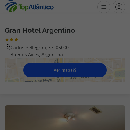
Gran Hotel Argentino
Destinos
Carlos Pellegrini, 37, 05000
Voos
Buenos Aires, Argentina
Hotéis
Ver mapa
Voos + Hotel
Pacotes de Férias
Disneyland ® Paris
Escapadinhas