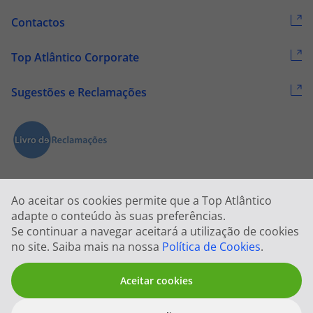
Contactos
Top Atlântico Corporate
Sugestões e Reclamações
Ao aceitar os cookies permite que a Top Atlântico
adapte o conteúdo às suas preferências.
Se continuar a navegar aceitará a utilização de cookies
2026 © Todos os direitos reservados:
Top Atlântico, Viagens e Turismo
no site. Saiba mais na nossa
Política de Cookies
.
S.A. – RNAVT 1833
Aceitar cookies