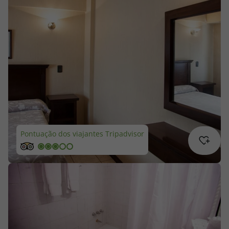
Cruzeiros
Promoções
Especialistas
Cheque Viagem
Rede de Lojas
Pontuação dos viajantes Tripadvisor
Blog TopViagens
Área de Cliente