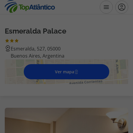
Esmeralda Palace
Destinos
Esmeralda, 527, 05000
Voos
Buenos Aires, Argentina
Hotéis
Ver mapa
Voos + Hotel
Pacotes de Férias
Disneyland ® Paris
Escapadinhas