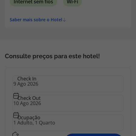
Internet sem fios
Wi-Fi
topatlantico@topatlantico.com
Saber mais sobre o Hotel
Consulte preços para este hotel!
Check In
Check Out
Ocupação