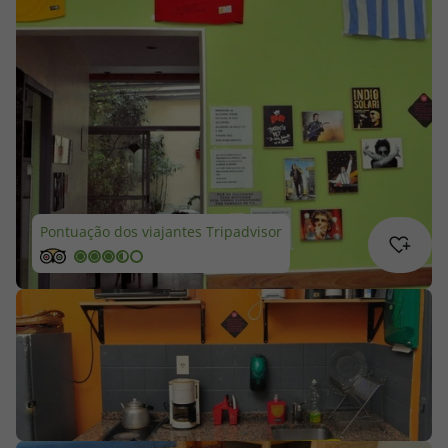
Cruzeiros
Promoções
Especialistas
Cheque Viagem
Pontuação dos viajantes Tripadvisor
Rede de Lojas
Blog TopViagens
Área de Cliente