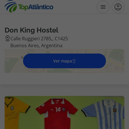
Don King Hostel
Destinos
Calle Ruggieri 2785,, C1425
Buenos Aires, Argentina
Voos
Ver mapa
Hotéis
Voos + Hotel
Pacotes de Férias
Disneyland ® Paris
Escapadinhas