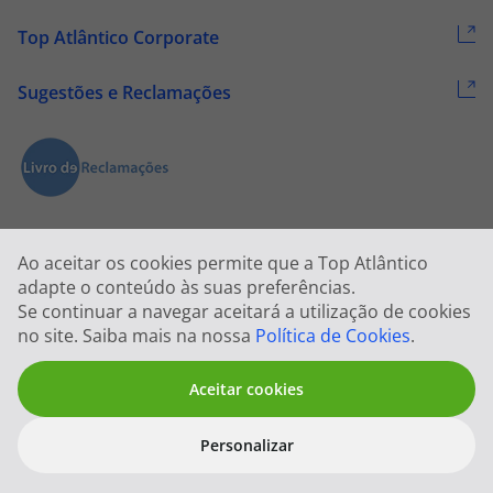
Top Atlântico Corporate
Sugestões e Reclamações
Ao aceitar os cookies permite que a Top Atlântico
adapte o conteúdo às suas preferências.
Se continuar a navegar aceitará a utilização de cookies
2026 © Todos os direitos reservados:
Top Atlântico, Viagens e Turismo
no site. Saiba mais na nossa
Política de Cookies
.
S.A. – RNAVT 1833
Aceitar cookies
Personalizar