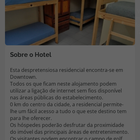
Agências
V
m
fo
Contactos
(
Apoio ao cliente em Portugal
218 925 471
Sobre o Hotel
Custo de uma chamada para a rede fixa nacional.
Esta despretensiosa residencial encontra-se em
Apoio ao cliente no Estrangeiro
Downtown.
218 925 471
Todos os que ficam neste alojamento podem
Custo de uma chamada para a rede fixa nacional.
utilizar a ligação de internet sem fios disponível
nas áreas públicas do estabelecimento.
A sua agência de viagens Top Atlântico tem a preocupação de estar
0 km do centro da cidade, a residencial permite-
sempre mais perto de si, para maior comodidade e total facilidade
na marcação das suas viagens, tem ainda ao seu dispor o nosso call
lhe um fácil acesso a tudo o que este destino tem
center a funcionar todos os dias úteis das 10:00 às 20:00 e Sábado
para lhe oferecer.
das 10:00 às 14:00.
Os hóspedes poderão desfrutar da proximidade
do imóvel das principais áreas de entretenimento.
Os visitantes podem encontrar o campo de golf