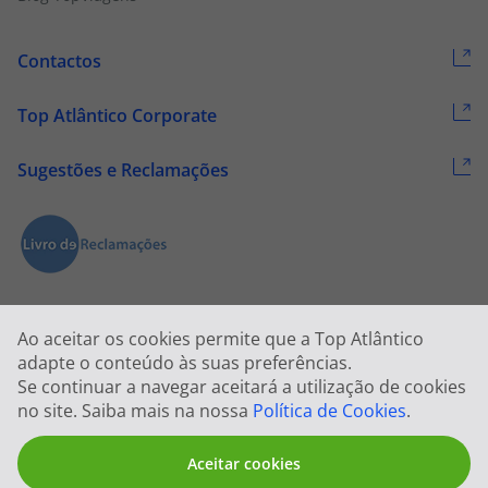
Contactos
Top Atlântico Corporate
Sugestões e Reclamações
Ao aceitar os cookies permite que a Top Atlântico
adapte o conteúdo às suas preferências.
Se continuar a navegar aceitará a utilização de cookies
2026 © Todos os direitos reservados:
Top Atlântico, Viagens e Turismo
no site. Saiba mais na nossa
Política de Cookies
.
S.A. – RNAVT 1833
Aceitar cookies