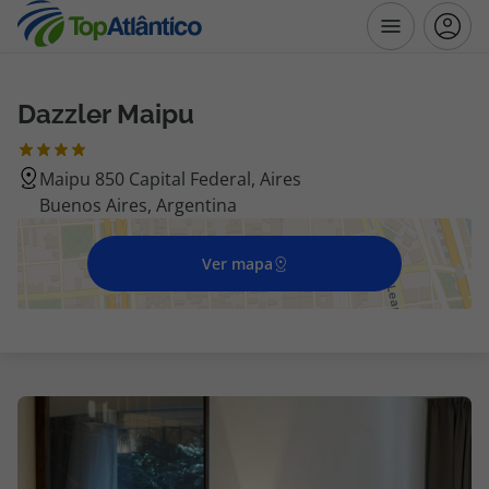
Dazzler Maipu
Destinos
Maipu 850 Capital Federal, Aires
Voos
Buenos Aires, Argentina
Hotéis
Ver mapa
Voos + Hotel
Pacotes de Férias
Disneyland ® Paris
Escapadinhas