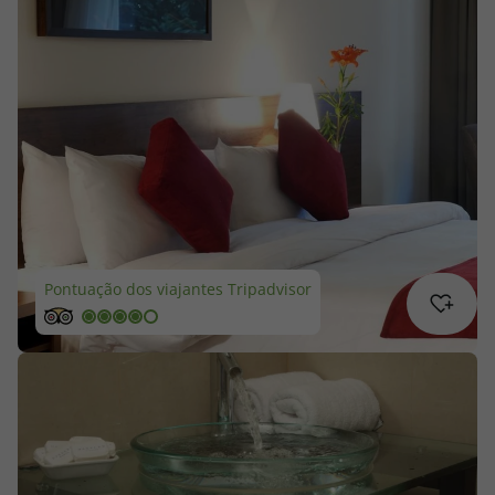
Cruzeiros
Promoções
Especialistas
Cheque Viagem
Rede de Lojas
Pontuação dos viajantes Tripadvisor
Blog TopViagens
Área de Cliente