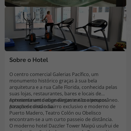
Agências
V
m
Contactos
fo
(
Apoio ao cliente em Portugal
218 925 471
Custo de uma chamada para a rede fixa nacional.
Sobre o Hotel
Apoio ao cliente no Estrangeiro
218 925 471
O centro comercial Galerias Pacífico, um
monumento histórico graças à sua bela
Custo de uma chamada para a rede fixa nacional.
arquitetura e a rua Calle Florida, conhecida pelas
A sua agência de viagens Top Atlântico tem a preocupação de estar
suas lojas, restaurantes, bares e locais de
sempre mais perto de si, para maior comodidade e total facilidade
entretenimento abundantes estão a poucos
Apresenta um design elegante e contemporâneo.
na marcação das suas viagens, tem ainda ao seu dispor o nosso call
passos de distância.
Atrações como o bairro exclusivo e moderno de
center a funcionar todos os dias úteis das 10:00 às 20:00 e Sábado
Puerto Madero, Teatro Colón ou Obelisco
das 10:00 às 14:00.
encontram-se a um curto passeio de distância.
O moderno hotel Dazzler Tower Maipú usufrui de