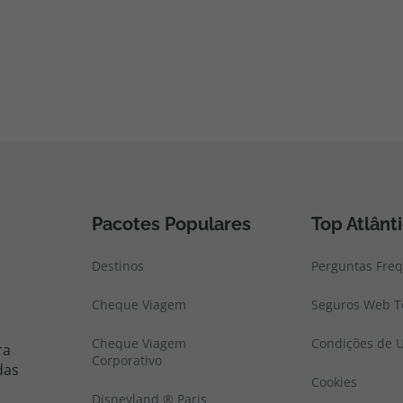
Pacotes Populares
Top Atlânt
Destinos
Perguntas Fre
Cheque Viagem
Seguros Web To
Cheque Viagem
Condições de U
ra
Corporativo
das
Cookies
Disneyland ® Paris