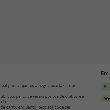
iagem
iagens
Em 
eal para viajantes a negócios e lazer que
Es
públicos, perto de vários pontos de ônibus e a
Wi-
a D.
de carro, enquanto Recoleta pode ser