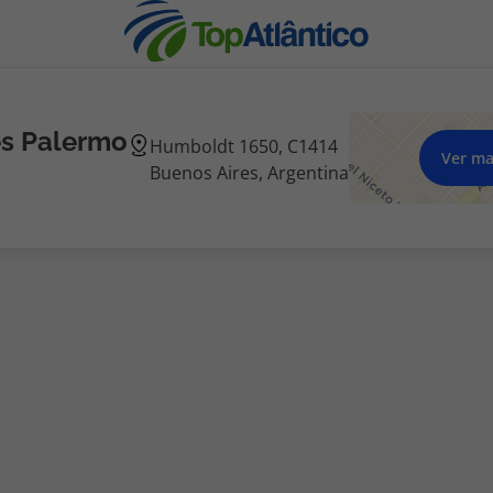
es Palermo
Humboldt 1650, C1414
Ver m
Buenos Aires, Argentina
nhas
s
tas