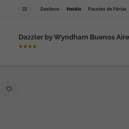
Destinos
Hotéis
Pacotes de Férias
Promoções
Blog TopViagens
Dazzler by Wyndham Buenos Air
Destinos
Escapadi
Voos
Cruzeiros
Hotéis
Promoçõe
Voos + Hotel
Especialis