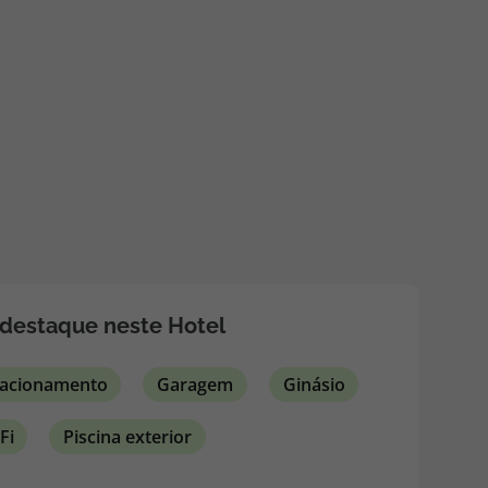
218 925 471
A sua agência de viagens Top Atlântico tem a preocupação de
estar sempre mais perto de si, para maior comodidade e total
facilidade na marcação das suas viagens, tem ainda ao seu
dispor o nosso call center a funcionar todos os dias úteis das
10:00 às 20:00 e Sábado das 10:00 às 14:00.
destaque neste Hotel
tacionamento
Garagem
Ginásio
Fi
Piscina exterior