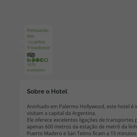
Pacotes de Férias
Cheque V
Pontuação
Ver
dos
Disneyland ® Paris
Blog TopV
mais
viajantes
Tripadvisor
fotos
(25)
1079
avaliações
Sobre o Hotel
Aninhado em Palermo Hollywood, este hotel é id
visitam a capital da Argentina.
Ele oferece excelentes ligações de transportes 
apenas 600 metros da estação de metrô da linh
Puerto Madero e San Telmo ficam a 15 minutos 