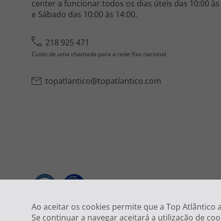
center a funcionar todos os dias úteis das 10:00 às
e Sábado das 10:00 às 14:00.
218 925 471
Custo de uma chamada para a rede fixa nacional
topatlantico@topatlantico.com
2026
Ao aceitar os cookies permite que a Top Atlântico
Se continuar a navegar aceitará a utilização de coo