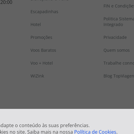
 20:00
FIN e Condiçõe
Escapadinhas
Politica Sistem
Hotel
Integrado
Promoções
Privacidade
Voos Baratos
Quem somos
Voo + Hotel
Trabalhe conn
WiZink
Blog TopViage
 © Todos os direitos reservados:
Top Atlântico, Viagens e Turismo S.A. – RNAVT
 adapte o conteúdo às suas preferências.
kies no site. Saiba mais na nossa
Política de Cookies
.