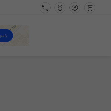
apa
Área de Cliente
Agências
Contactos
Apoio ao cliente em Portugal
218 925 471
Apoio ao cliente no Estrangeiro