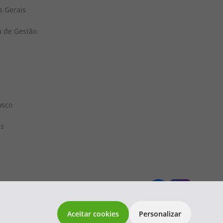
s Gerais
a de Gestão
osco
ns
 1833
topatlantico@topatlantico.com
Aceitar cookies
Personalizar