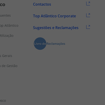
ico
Contactos
quentes
Top Atlântico Corporate
p Atlântico
Sugestões e Reclamações
tilização
s Gerais
a de Gestão
osco