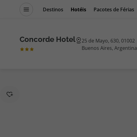
Destinos
Hotéis
Pacotes de Férias
Promoções
Blog TopViagens
Concorde Hotel
25 de Mayo, 630, 01002
Buenos Aires, Argentina
Destinos
Escapadi
Voos
Cruzeiros
Hotéis
Promoçõe
Voos + Hotel
Especialis