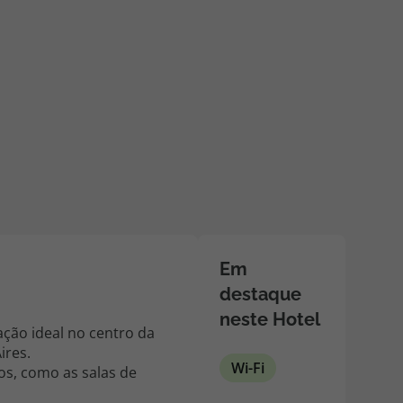
218 925 471
A sua agência de viagens Top Atlântico tem a preocupação de
estar sempre mais perto de si, para maior comodidade e total
facilidade na marcação das suas viagens, tem ainda ao seu
dispor o nosso call center a funcionar todos os dias úteis das
10:00 às 20:00 e Sábado das 10:00 às 14:00.
Em
destaque
neste Hotel
ação ideal no centro da
ires.
Wi-Fi
os, como as salas de