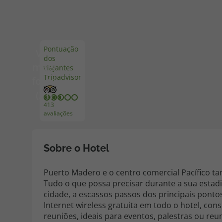
Pacotes de Férias
Cheque V
Pontuação
Ver
dos
Disneyland ® Paris
Blog TopV
mais
viajantes
Tripadvisor
fotos
(21)
413
avaliações
Sobre o Hotel
Puerto Madero e o centro comercial Pacífico 
Tudo o que possa precisar durante a sua estadia
cidade, a escassos passos dos principais pontos 
Internet wireless gratuita em todo o hotel, con
reuniões, ideais para eventos, palestras ou reu