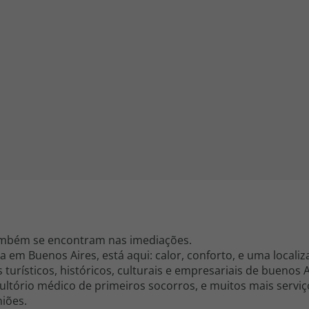
iagem
iagens
também se encontram nas imediações.
 em Buenos Aires, está aqui: calor, conforto, e uma localiz
turísticos, históricos, culturais e empresariais de buenos A
sultório médico de primeiros socorros, e muitos mais serviç
niões.