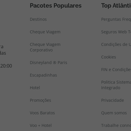
Pacotes Populares
Top Atlânt
Destinos
Perguntas Fre
Cheque Viagem
Seguros Web To
Cheque Viagem
Condições de U
ra
Corporativo
das
Cookies
Disneyland ® Paris
 20:00
FIN e Condiçõe
Escapadinhas
Politica Sistem
Hotel
Integrado
Promoções
Privacidade
Voos Baratos
Quem somos
Voo + Hotel
Trabalhe conn