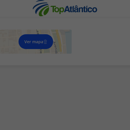
Ver mapa
nhas
s
tas