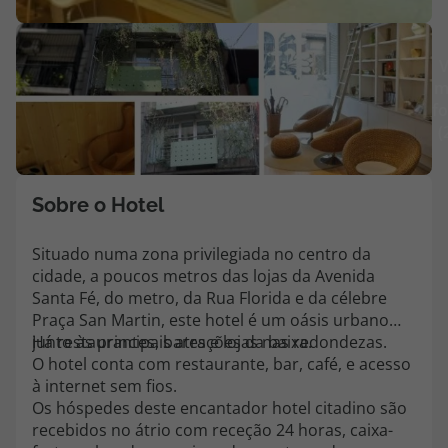
Agências
V
m
Contactos
fo
(
Apoio ao cliente em Portugal
218 925 471
Custo de uma chamada para a rede fixa nacional.
Sobre o Hotel
Apoio ao cliente no Estrangeiro
218 925 471
Situado numa zona privilegiada no centro da
cidade, a poucos metros das lojas da Avenida
Custo de uma chamada para a rede fixa nacional.
Santa Fé, do metro, da Rua Florida e da célebre
A sua agência de viagens Top Atlântico tem a preocupação de estar
Praça San Martin, este hotel é um oásis urbano
sempre mais perto de si, para maior comodidade e total facilidade
junto às principais atrações da baixa.
Há restaurantes, bares e lojas nas redondezas.
na marcação das suas viagens, tem ainda ao seu dispor o nosso call
O hotel conta com restaurante, bar, café, e acesso
center a funcionar todos os dias úteis das 10:00 às 20:00 e Sábado
à internet sem fios.
das 10:00 às 14:00.
Os hóspedes deste encantador hotel citadino são
recebidos no átrio com receção 24 horas, caixa-