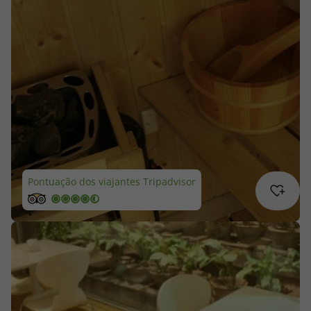
Cruzeiros
Promoções
Especialistas
Cheque Viagem
Rede de Lojas
Pontuação dos viajantes Tripadvisor
Blog TopViagens
Área de Cliente