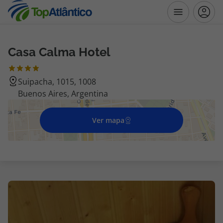
Casa Calma Hotel
Destinos
Suipacha, 1015, 1008
Voos
Buenos Aires, Argentina
Hotéis
Ver mapa
Voos + Hotel
Pacotes de Férias
Disneyland ® Paris
Escapadinhas