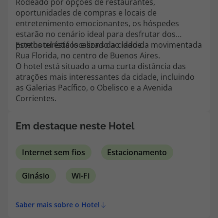
Rodeado por opções de restaurantes,
topatlantico@topatlantico.com
oportunidades de compras e locais de
entretenimento emocionantes, os hóspedes
estarão no cenário ideal para desfrutar dos
pontos turísticos e sons da cidade.
Este hotel está localizado ao lado da movimentada
Rua Florida, no centro de Buenos Aires.
O hotel está situado a uma curta distância das
atrações mais interessantes da cidade, incluindo
as Galerias Pacífico, o Obelisco e a Avenida
Corrientes.
Em destaque neste Hotel
Internet sem fios
Estacionamento
Ginásio
Wi-Fi
Saber mais sobre o Hotel