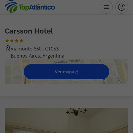
Carsson Hotel
Destinos
Viamonte 650,, C1053
Voos
Buenos Aires, Argentina
Hotéis
Ver mapa
Voos + Hotel
Pacotes de Férias
Disneyland ® Paris
Escapadinhas