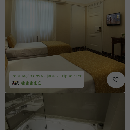
Cruzeiros
Promoções
Especialistas
Cheque Viagem
Rede de Lojas
Pontuação dos viajantes Tripadvisor
Blog TopViagens
Área de Cliente