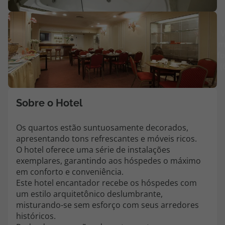
Agências
V
m
Contactos
fo
(
Apoio ao cliente em Portugal
218 925 471
Custo de uma chamada para a rede fixa nacional.
Sobre o Hotel
Apoio ao cliente no Estrangeiro
218 925 471
Os quartos estão suntuosamente decorados,
apresentando tons refrescantes e móveis ricos.
Custo de uma chamada para a rede fixa nacional.
O hotel oferece uma série de instalações
A sua agência de viagens Top Atlântico tem a preocupação de estar
exemplares, garantindo aos hóspedes o máximo
sempre mais perto de si, para maior comodidade e total facilidade
em conforto e conveniência.
na marcação das suas viagens, tem ainda ao seu dispor o nosso call
Este hotel encantador recebe os hóspedes com
center a funcionar todos os dias úteis das 10:00 às 20:00 e Sábado
um estilo arquitetônico deslumbrante,
das 10:00 às 14:00.
misturando-se sem esforço com seus arredores
históricos.